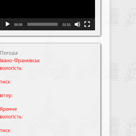
00:00
01:51
Погода
Івано-Франківськ
вологість:
тиск:
вітер:
Яремче
вологість:
тиск: