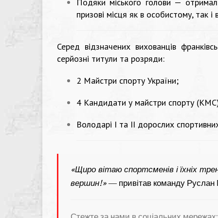
Подяки міського голови — отрим
призові місця як в особистому, так і
Серед відзначених вихованців франківс
серйозні титули та розряди:
2 Майстри спорту України;
4 Кандидати у майстри спорту (КМС)
Володарі I та II дорослих спортивних
«Щиро вітаю спортсменів і їхніх тре
вершин!»
— привітав команду Руслан М
Стежте за нами в соціальних мережах