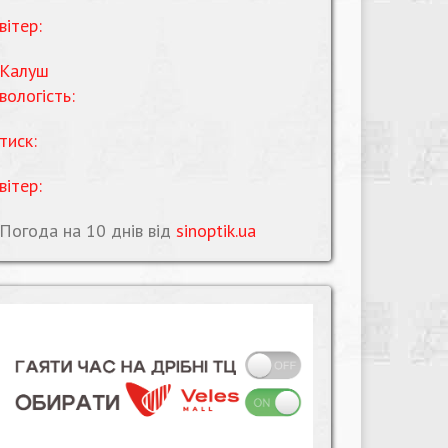
вітер:
Калуш
вологість:
тиск:
вітер:
Погода на 10 днів від
sinoptik.ua