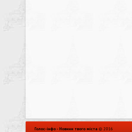
Голос-інфо - Новини твого міста
© 2016