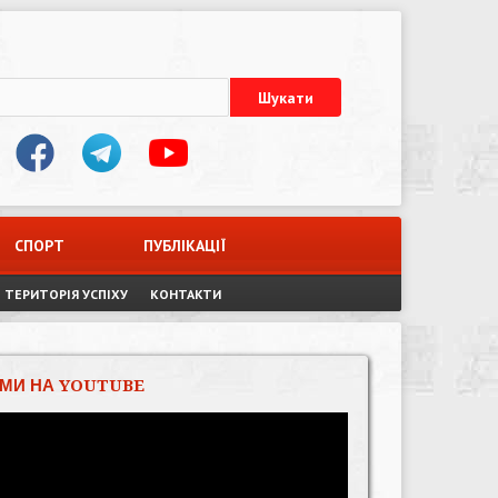
СПОРТ
ПУБЛІКАЦІЇ
ТЕРИТОРІЯ УСПІХУ
КОНТАКТИ
МИ НА YOUTUBE
Відеопрогравач