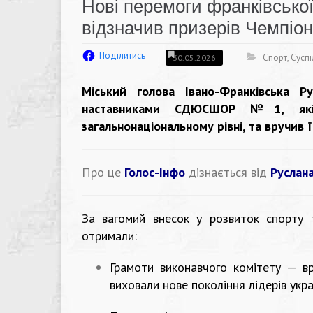
Нові перемоги франківської
відзначив призерів Чемпіона
Поділитись
Спорт
,
Суспі
30.05.2026
Міський голова Івано-Франківська Р
наставниками СДЮСШОР №1, які 
загальнонаціональному рівні, та вручив ї
Про це
Голос-Інфо
дізнається від
Руслана
За вагомий внесок у розвиток спорту т
отримали:
Грамоти виконавчого комітету — 
виховали нове покоління лідерів укра