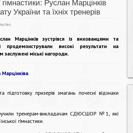
 гімнастики: Руслан Марцінків
ту України та їхніх тренерів
льство
услан Марцінків зустрівся із вихованцями та
продемонстрували високі результати на
м заслужені міські нагороди.
 Марцінківа
.
а підготовку призерів змагань почесні відзнаки
вручили тренерам-викладачам СДЮСШОР №1, які
їнської гімнастики.