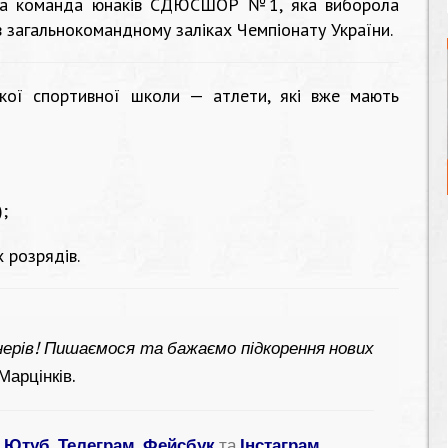
ала команда юнаків СДЮСШОР №1, яка виборола
 в загальнокомандному заліках Чемпіонату України.
ької спортивної школи — атлети, які вже мають
;
 розрядів.
нерів! Пишаємося та бажаємо підкорення нових
арцінків.
:
Ютуб
,
Телеграм
,
Фейсбук
та
Інстаграм
.