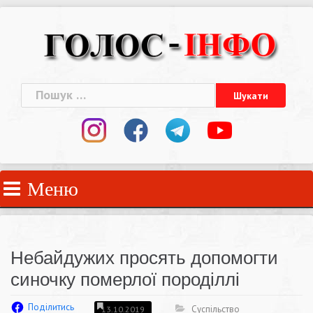
Skip
to
content
Пошук:
Меню
Небайдужих просять допомогти
синочку померлої породіллі
Поділитись
Суспільство
13.10.2019