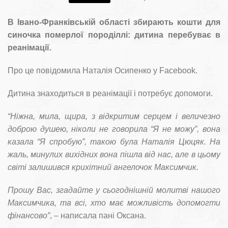
В Івано-Франківській області збирають кошти для
синочка померлої породіллі: дитина перебуває в
реанімації.
Про це повідомила Наталія Осипенко у Facebook.
Дитина знаходиться в реанімації і потребує допомоги.
“Ніжна, мила, щира, з відкритим серцем і величезно
доброю душею, ніколи не говорила “Я не можу”, вона
казала “Я спробую”, такою була Наталія Цюцяк. На
жаль, минулих вихідних вона пішла від нас, але в цьому
світі залишився крихітний ангелочок Максимчик.
Прошу Вас, згадайте у сьогоднішній молитві нашого
Максимчика, та всі, хто має можливість допомогти
фінансово”
, – написала пані Оксана.