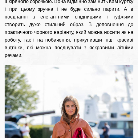
шкіряногю сорочкою. Вона відмінно замінить вам куртку
і при цьому зручна і не буде сильно парити. А в
поєднанні з елегантними спідницями і туфлями
створить дуже стильний образ. В доповнення до
практичного чорного варіанту, який можна носити як на
роботу, так і на побачення, прикупивши інші красиві
відтінки, які можна поєднувати з яскравими літніми
речами.