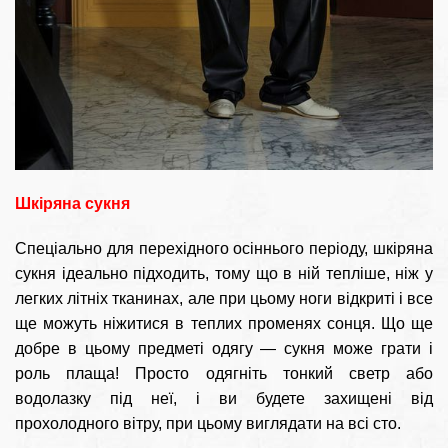
Шкіряна сукня
Спеціально для перехідного осіннього періоду, шкіряна
сукня ідеально підходить, тому що в ній тепліше, ніж у
легких літніх тканинах, але при цьому ноги відкриті і все
ще можуть ніжитися в теплих променях сонця. Що ще
добре в цьому предметі одягу — сукня може грати і
роль плаща! Просто одягніть тонкий светр або
водолазку під неї, і ви будете захищені від
прохолодного вітру, при цьому виглядати на всі сто.