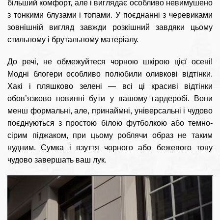
більший комфорт, але і виглядає особливо невимушено
з тонкими блузами і топами. У поєднанні з черевиками
зовнішній вигляд завжди розкішний завдяки цьому
стильному і брутальному матеріалу.
До речі, не обмежуйтеся чорною шкірою цієї осені!
Модні блогери особливо полюбили оливкові відтінки.
Хакі і пляшково зелені — всі ці красиві відтінки
обов’язково повинні бути у вашому гардеробі. Вони
менш формальні, але, принаймні, універсальні і чудово
поєднуються з простою білою футболкою або темно-
сірим піджаком, при цьому роблячи образ не таким
нудним. Сумка і взуття чорного або бежевого тону
чудово завершать ваш лук.