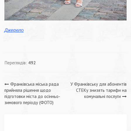
Джерело
Переглядів:
492
Навігація
Франківська міська рада
У Франківську для абонентів
прийняла рішення щодо
СТЕКу знизять тарифи на
записів
підготовки міста до осінньо-
комунальні послуги
зимового періоду (ФОТО)