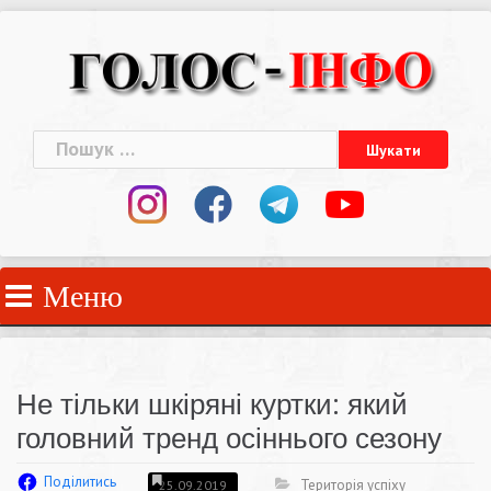
Skip
to
content
Пошук:
Меню
Не тільки шкіряні куртки: який
головний тренд осіннього сезону
Поділитись
Територія успіху
25.09.2019