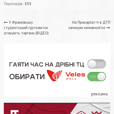
Переглядів:
555
Навігація
У Франківську
На Прикарпатті в ДТП
студентський гуртожиток
загинули неповнолітні
записів
атакують таргани (ВІДЕО)