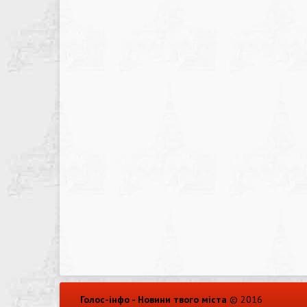
Голос-інфо - Новини твого міста
© 2016