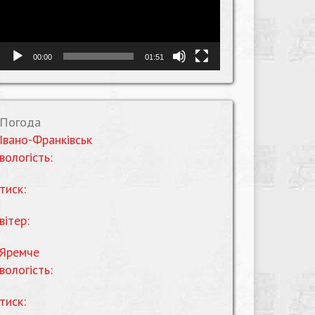
00:00
01:51
Погода
Івано-Франківськ
вологість:
тиск:
вітер:
Яремче
вологість:
тиск: