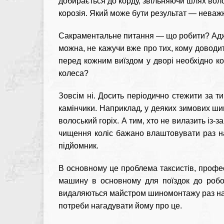
добирається до корду, звільняючи шлях воло
корозія. Який може бути результат — неваж
Сакраментальне питання — що робити? Адже
можна, не кажучи вже про тих, кому доводит
перед кожним виїздом у дворі необхідно ко
колеса?
Зовсім ні. Досить періодично стежити за т
камінчики. Наприклад, у деяких зимових ши
волоський горіх. А тим, хто не вилазить із-
чищення коліс бажано влаштовувати раз н
підйомник.
В основному це проблема таксистів, профес
машину в основному для поїздок до робот
видаляються майстром шиномонтажу раз на р
потреби нагадувати йому про це.