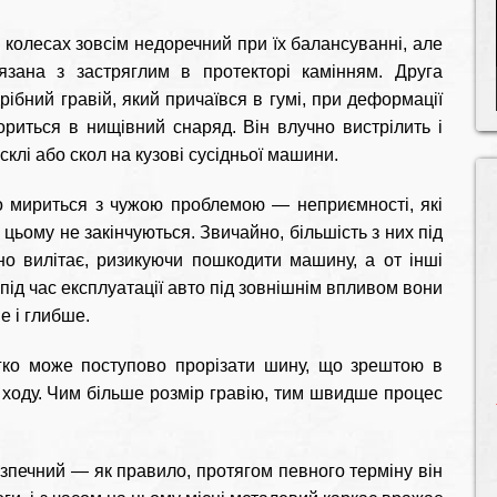
колесах зовсім недоречний при їх балансуванні, але
зана з застряглим в протекторі камінням. Друга
ібний гравій, який причаївся в гумі, при деформації
риться в нищівний снаряд. Він влучно вистрілить і
клі або скол на кузові сусідньої машини.
ко мириться з чужою проблемою — неприємності, які
 цьому не закінчуються. Звичайно, більшість з них під
но вилітає, ризикуючи пошкодити машину, а от інші
ід час експлуатації авто під зовнішнім впливом вони
е і глибше.
легко може поступово прорізати шину, що зрештою в
у ходу. Чим більше розмір гравію, тим швидше процес
езпечний — як правило, протягом певного терміну він