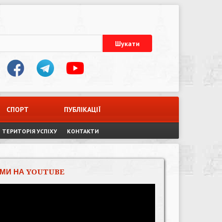
СПОРТ
ПУБЛІКАЦІЇ
ТЕРИТОРІЯ УСПІХУ
КОНТАКТИ
МИ НА YOUTUBE
Відеопрогравач