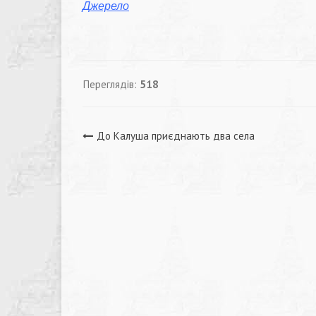
Джерело
Переглядів:
518
Навігація
До Калуша приєднають два села
записів