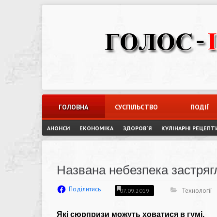
Skip
to
content
ГОЛОВНА
СУСПІЛЬСТВО
ПОДІЇ
АНОНСИ
ЕКОНОМІКА
ЗДОРОВ`Я
КУЛІНАРНІ РЕЦЕПТ
Названа небезпека застряг
Поділитись
Технології
07.09.2019
Які сюрпризи можуть ховатися в гумі.