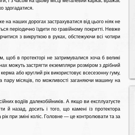
ги, і з часом на цьому місці металевий каркас вражає
ко здогадатися.
 на наших дорогах застрахуватися від цього ніяк не
ься періодично їздити по гравійному покритті. Невже
рчитися з викруткою в руках, обстежуючи всі чотири
им, щоб в протекторі не затримувалися хоча б великі
нах можуть застрягти екземпляри розміром з дрібний
за керма або круглий рік використовує всесезонну гуму,
а пару місяців, по можливості заганяючи машину на
ійних водіїв далекобійників. А якщо ви експлуатуєте
и й назад, досить і того, що камені із протектора
ік при зміні коліс. Головне — це контролювати та за