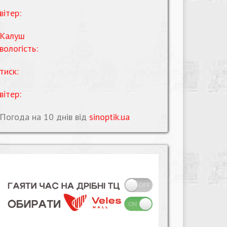
вітер:
Калуш
вологість:
тиск:
вітер:
Погода на 10 днів від
sinoptik.ua