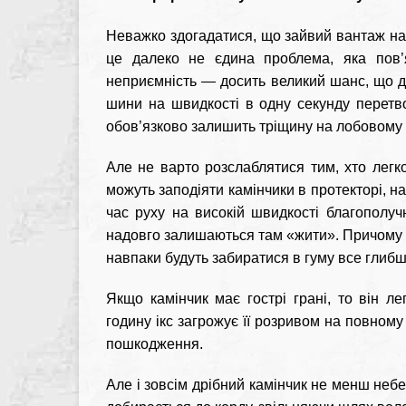
Неважко здогадатися, що зайвий вантаж на 
це далеко не єдина проблема, яка пов’я
неприємність — досить великий шанс, що др
шини на швидкості в одну секунду перетво
обов’язково залишить тріщину на лобовому с
Але не варто розслаблятися тим, хто лег
можуть заподіяти камінчики в протекторі, на
час руху на високій швидкості благополуч
надовго залишаються там «жити». Причому п
навпаки будуть забиратися в гуму все глибш
Якщо камінчик має гострі грані, то він 
годину ікс загрожує її розривом на повном
пошкодження.
Але і зовсім дрібний камінчик не менш неб