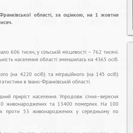
Франківської області, за оцінкою, на 1 жовтня
исяч.
ло 606 тисяч, у сільській місцевості – 762 тисячі.
ність населення області зменшилась на 4365 осіб.
ого (на 4220 осіб) та міграційного (на 145 осіб)
атистики в Івано-Франківській області.
одний приріст населення. Упродовж січня–вересня
180 живонароджених та 13400 померлих. На 100
х проти 53 живонароджених у середньому по