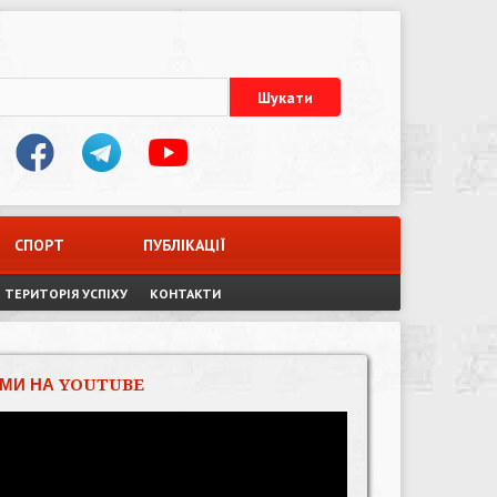
СПОРТ
ПУБЛІКАЦІЇ
ТЕРИТОРІЯ УСПІХУ
КОНТАКТИ
МИ НА YOUTUBE
Відеопрогравач