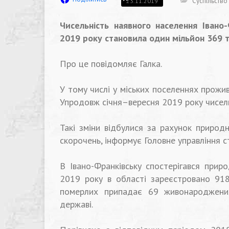
Суспільство
23.11.2019
Чисельність наявного населення Івано-
2019 року становила один мільйон 369 т
⠀
Про це повідомляє Галка.
⠀
У тому числі у міських поселеннях прожива
Упродовж січня–вересня 2019 року чисель
⠀
Такі зміни відбулися за рахунок природн
скорочень, інформує Головне управління ст
⠀
В Івано-Франківську спостерігався прир
2019 року в області зареєстровано 9
померлих припадає 69 живонароджени
державі.
⠀