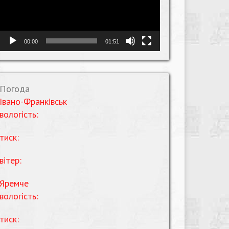
00:00
01:51
Погода
Івано-Франківськ
вологість:
тиск:
вітер:
Яремче
вологість:
тиск: