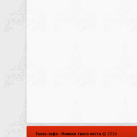
Голос-інфо - Новини твого міста
© 2016