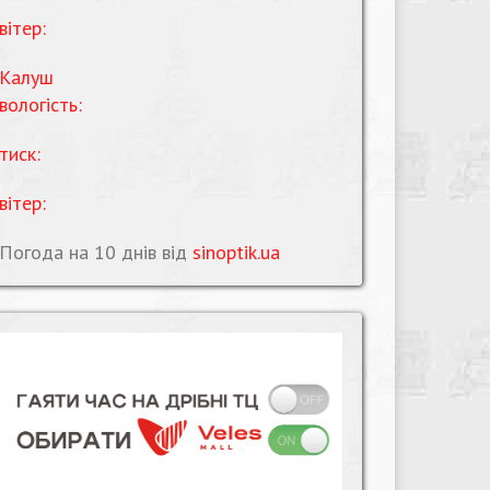
вітер:
Калуш
вологість:
тиск:
вітер:
Погода на 10 днів від
sinoptik.ua