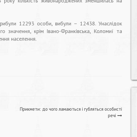
8 року кількість живонароджених зменшилась на
прибули 12293 особи, вибули – 12438. Унаслідок
ого значення, крім Івано-Франківська, Коломиї та
ення населення.
Прикмети: до чого ламаються і губляться особисті
речі