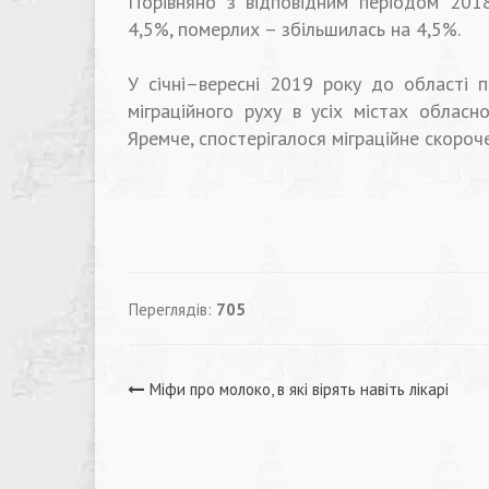
Порівняно з відповідним періодом 201
4,5%, померлих – збільшилась на 4,5%.
⠀
У січні–вересні 2019 року до області 
міграційного руху в усіх містах обласн
Яремче, спостерігалося міграційне скороч
Переглядів:
705
Навігація
Міфи про молоко, в які вірять навіть лікарі
записів