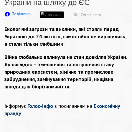
України на шляху до ЄС
Поділитись
Суспільство
12.08.2022
Е
кологічні загрози та виклики, які стояли перед
Україною до 24 лютого, самостійно не вирішились,
а стали тільки глибшими.
Війна глобально вплинула на стан довкілля України.
Як наслідок – зменшення та погіршення стану
природних екосистем, хімічне та промислове
забруднення, замінування територій, нищівна
шкода для біорізноманіття.
Інформує
Голос-Інфо
з посиланням на
Економічну
правду