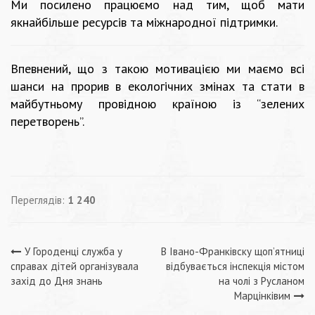
Ми посилено працюємо над тим, щоб мати
якнайбільше ресурсів та міжнародної підтримки.
Впевнений, що з такою мотивацією ми маємо всі
шанси на прорив в екологічних змінах та стати в
майбутньому провідною країною із “зелених
перетворень”.
Переглядів:
1 240
Навігація
У Городенці служба у
В Івано-Франківску щоп’ятниці
справах дітей організувала
відбувається інспекція містом
записів
захід до Дня знань
на чолі з Русланом
Марцінківим