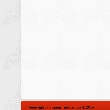
Голос-інфо - Новини твого міста
© 2016