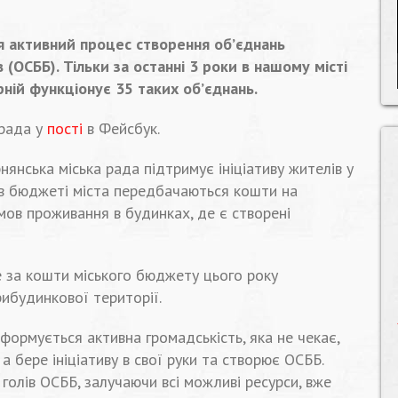
ся активний процес створення об’єднань
 (ОСББ). Тільки за останні 3 роки в нашому місті
рній функціонує 35 таких об’єднань.
 рада у
пості
в Фейсбук.
янська міська рада підтримує ініціативу жителів у
в в бюджеті міста передбачаються кошти на
мов проживання в будинках, де є створені
е за кошти міського бюджету цього року
ибудинкової території.
формується активна громадськість, яка не чекає,
а бере ініціативу в свої руки та створює ОСББ.
 голів ОСББ, залучаючи всі можливі ресурси, вже