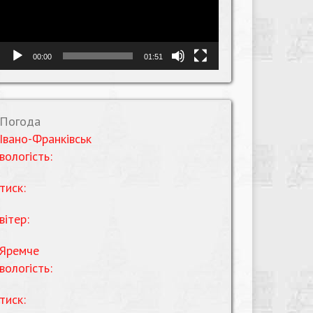
00:00
01:51
Погода
Івано-Франківськ
вологість:
тиск:
вітер:
Яремче
вологість:
тиск: