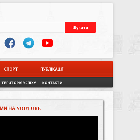
СПОРТ
ПУБЛІКАЦІЇ
ТЕРИТОРІЯ УСПІХУ
КОНТАКТИ
МИ НА YOUTUBE
Відеопрогравач