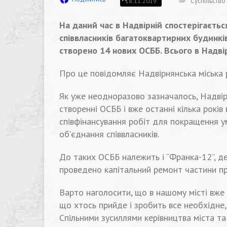
Суспільство
18.11.2019
На даний час в Надвірній спостерігаєть
співвласників багатоквартирних будинків
створено 14 нових ОСББ. Всього в Надві
Про це повідомляє Надвірнянська міська
Як уже неодноразово зазначалось, Надвірн
створенні ОСББ і вже останні кілька рокі
співфінансування робіт для покращення у
об’єднання співвласників.
До таких ОСББ належить і “Франка-12”, д
проведено капітальний ремонт частини пр
Варто наголосити, що в нашому місті вже 
що хтось прийде і зробить все необхідне, 
Спільними зусиллями керівництва міста та