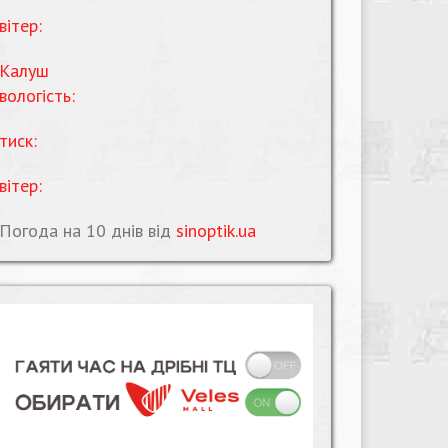
вітер:
Калуш
вологість:
тиск:
вітер:
Погода на 10 днів від
sinoptik.ua