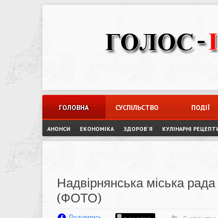
Skip
to
content
ГОЛОВНА
СУСПІЛЬСТВО
ПОДІЇ
АНОНСИ
ЕКОНОМІКА
ЗДОРОВ`Я
КУЛІНАРНІ РЕЦЕПТ
Надвірнянська міська рад
(ФОТО)
Поділитись