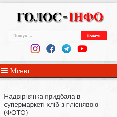
Skip
to
content
Пошук:
Меню
Надвірнянка придбала в
супермаркеті хліб з пліснявою
(ФОТО)