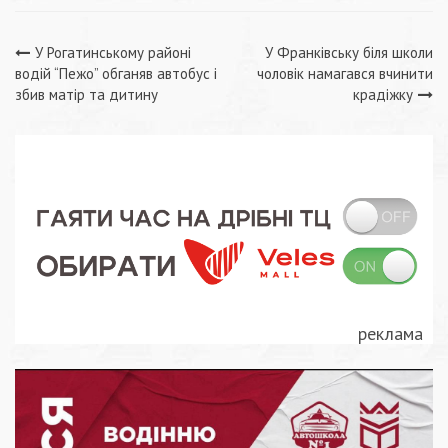
Навігація
У Рогатинському районі
У Франківську біля школи
водій “Пежо” обганяв автобус і
чоловік намагався вчинити
записів
збив матір та дитину
крадіжку