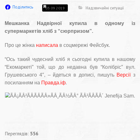
Поділитись
Надзвичайні ситуації
03.09.2019
Мешканка Надвірної купила в одному із
супермаркетів хліб з “сюрпризом”.
Про це жінка
написала
в соцмережі Фейсбук.
“Ось такий чудесний хліб я сьогодні купила в нашому
“Екомаркеті” той, що до недавна був “Колібріс” вул.
Грушевського 4″, – йдеться в дописі, пишуть
Версії
з
посиланням на
Правда.іф
.
Переглядів:
556