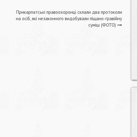
Прикарпатські правоохоронці склали два протоколи
на осіб, які незаконного видобували піщано-гравійну
суміш (ФОТО)