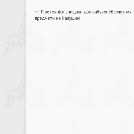
Навігація
Піротехніки знищили два вибухонебезпечних
предмети на Калущині
записів