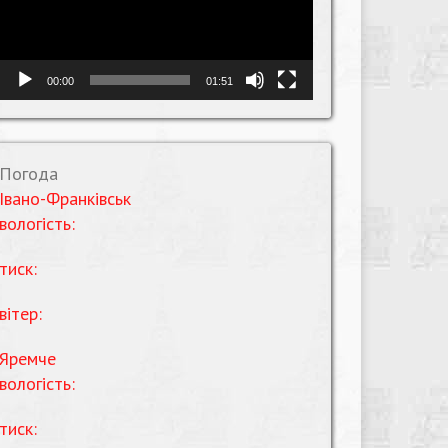
00:00
01:51
Погода
Івано-Франківськ
вологість:
тиск:
вітер:
Яремче
вологість:
тиск: