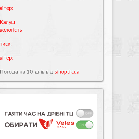
вітер:
Калуш
вологість:
тиск:
вітер:
Погода на 10 днів від
sinoptik.ua