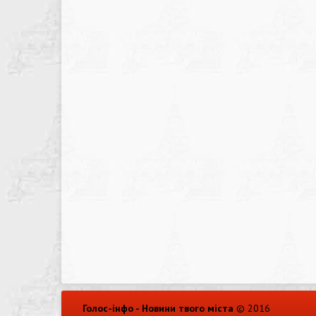
Голос-інфо - Новини твого міста
© 2016