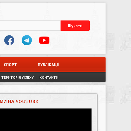
СПОРТ
ПУБЛІКАЦІЇ
ТЕРИТОРІЯ УСПІХУ
КОНТАКТИ
МИ НА YOUTUBE
Відеопрогравач