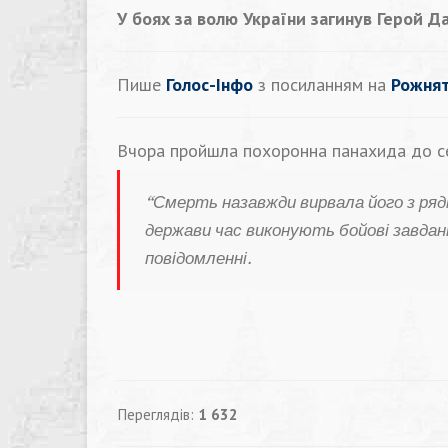
У боях за волю України загинув Герой 
Пише
Голос-Інфо
з посиланням на
Рожнят
Вчора пройшла похоронна панахида до се
“Смерть назавжди вирвала його з рядів
держави час виконують бойові завдан
повідомленні.
Переглядів:
1 632