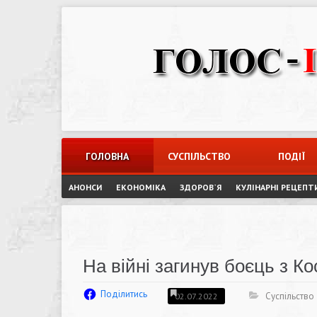
Skip
to
content
ГОЛОВНА
СУСПІЛЬСТВО
ПОДІЇ
АНОНСИ
ЕКОНОМІКА
ЗДОРОВ`Я
КУЛІНАРНІ РЕЦЕПТ
На війні загинув боєць з К
Поділитись
Суспільство
02.07.2022