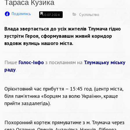
Тараса Кузика
Поділитись
Суспільство
10.07.2024
Влада звертається до усіх жителів Тлумача гідно
зустріти Героя, сформувавши живий коридор
вздовж вулиць нашого міста.
Пише
Голос-Інфо
з посиланням на
Тлумацьку міську
раду
.
Орієнтовний час прибуття – 15:45 год. (центр міста,
біля пам’ятника «Борцям за волю України», краще
прийти заздалегідь).
Похоронний кортеж прямуватиме з м. Тлумача через
села Остриня, Олешів, Антонівка, Нижнів, Діброва,