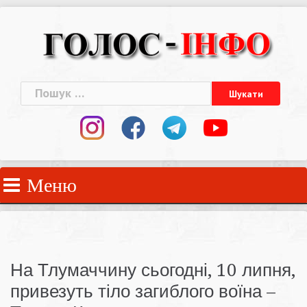
Skip
to
content
Пошук:
Меню
На Тлумаччину сьогодні, 10 липня,
привезуть тіло загиблого воїна –