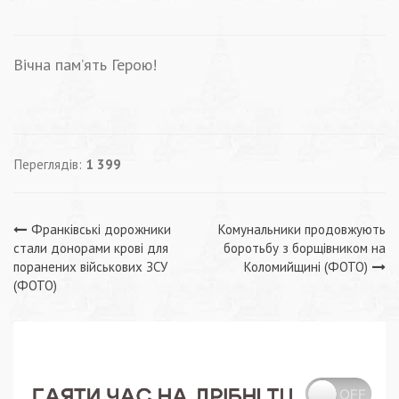
Вічна пам’ять Герою!
Переглядів:
1 399
Навігація
Франківські дорожники
Комунальники продовжують
стали донорами крові для
боротьбу з борщівником на
записів
поранених військових ЗСУ
Коломийщині (ФОТО)
(ФОТО)