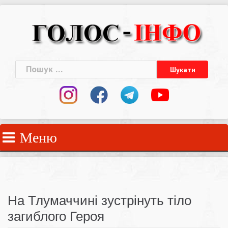
Skip
to
content
Пошук:
Меню
На Тлумаччині зустрінуть тіло
загиблого Героя