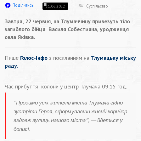
Поділитись
Суспільство
21.06.2022
Завтра, 22 червня, на Тлумаччину привезуть тіло
загиблого бійця Василя Собестияна, уродженця
села Яківка.
Пише
Голос-Інфо
з посиланням на
Тлумацьку міську
раду.
Час прибуття колони у центр Тлумача 09:15 год.
“Просимо усіх жителів міста Тлумача гідно
зустріти Героя, сформувавши живий коридор
вздовж вулиць нашого міста”, — йдеться у
дописі.