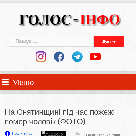
Skip
to
content
Пошук:
Меню
На Снятинщині під час пожежі
помер чоловік (ФОТО)
Поділитись
Надзвичайні ситуації
17.12.2020