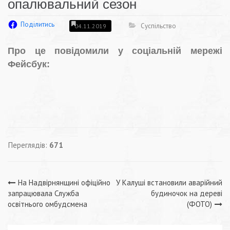
опалювальний сезон
Поділитись
Суспільство
04.11.2019
Про це повідомили у соціальній мережі
Фейсбук:
Переглядів:
671
Навігація
На Надвірнянщині офіційно
У Калуші встановили аварійний
запрацювала Служба
будиночок на дереві
записів
освітнього омбудсмена
(ФОТО)