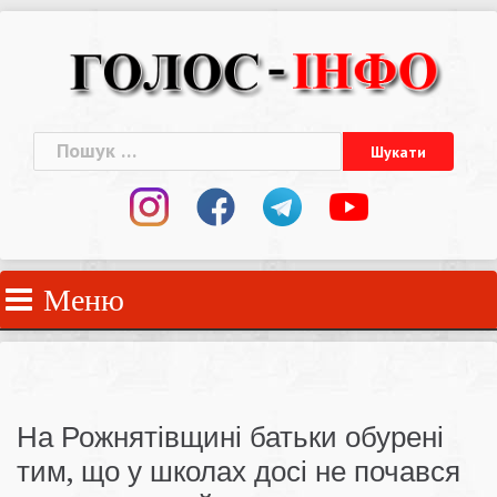
Skip
to
content
Пошук:
Меню
На Рожнятівщині батьки обурені
тим, що у школах досі не почався