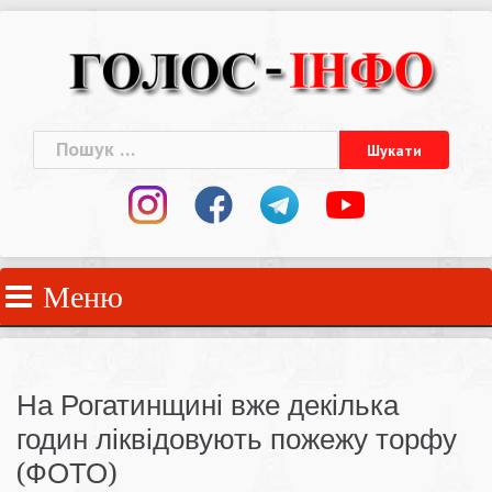
Skip
to
content
Пошук:
Меню
На Рогатинщині вже декілька
годин ліквідовують пожежу торфу
(ФОТО)