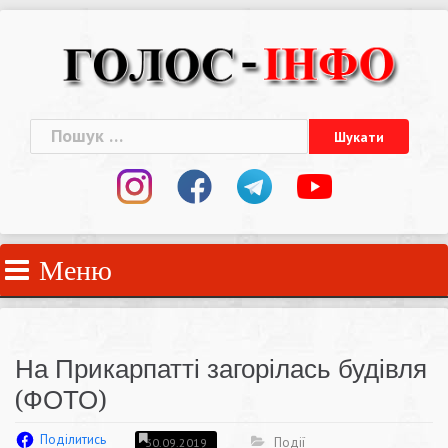
Skip
to
content
Пошук:
Меню
На Прикарпатті загорілась будівля
(ФОТО)
Поділитись
Події
30.09.2019