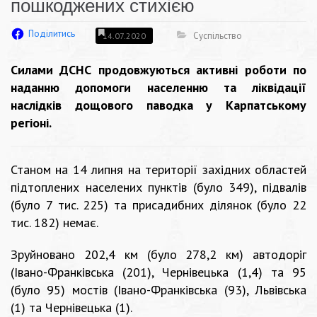
пошкоджених стихією
Поділитись
Суспільство
14.07.2020
Силами ДСНС продовжуються активні роботи по
наданню допомоги населенню та ліквідації
наслідків дощового паводка у Карпатському
регіоні.
Станом на 14 липня на території західних областей
підтоплених населених пунктів (було 349), підвалів
(було 7 тис. 225) та присадибних ділянок (було 22
тис. 182) немає.
Зруйновано 202,4 км (було 278,2 км) автодоріг
(Івано-Франківська (201), Чернівецька (1,4) та 95
(було 95) мостів (Івано-Франківська (93), Львівська
(1) та Чернівецька (1).