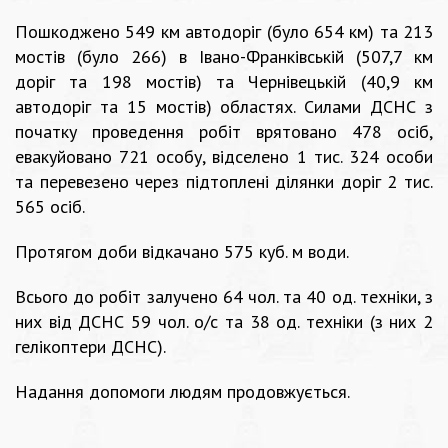
Пошкоджено 549 км автодоріг (було 654 км) та 213
мостів (було 266) в Івано-Франківській (507,7 км
доріг та 198 мостів) та Чернівецькій (40,9 км
автодоріг та 15 мостів) областях. Силами ДСНС з
початку проведення робіт врятовано 478 осіб,
евакуйовано 721 особу, відселено 1 тис. 324 особи
та перевезено через підтоплені ділянки доріг 2 тис.
565 осіб.
Протягом доби відкачано 575 куб. м води.
Всього до робіт залучено 64 чол. та 40 од. техніки, з
них від ДСНС 59 чол. о/с та 38 од. техніки (з них 2
гелікоптери ДСНС).
Надання допомоги людям продовжується.