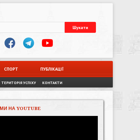
СПОРТ
ПУБЛІКАЦІЇ
ТЕРИТОРІЯ УСПІХУ
КОНТАКТИ
МИ НА YOUTUBE
Відеопрогравач