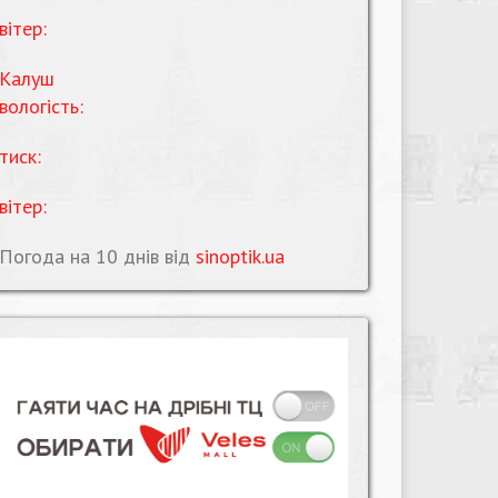
вітер:
Калуш
вологість:
тиск:
вітер:
Погода на 10 днів від
sinoptik.ua