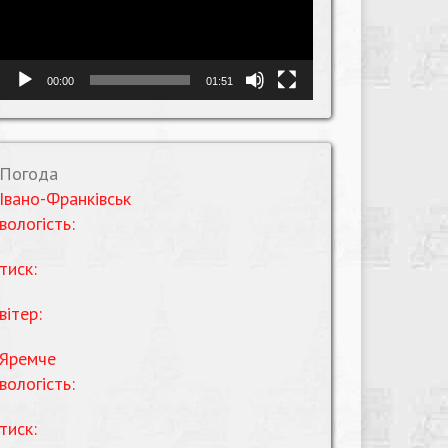
00:00
01:51
Погода
Івано-Франківськ
вологість:
тиск:
вітер:
Яремче
вологість:
тиск: