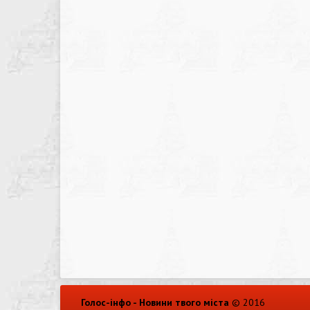
Голос-інфо - Новини твого міста
© 2016