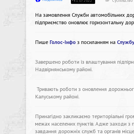
Суспільство
21.07.2022
На замовлення Служби автомобільних дорі
підприємство оновлює горизонтальну дор
Пише
Голос-Інфо
з посиланням на
Службу
Завершено роботи із влаштування підпірної
Надвірнянському районі.
Тривають роботи з оновлення дорожнього
Калуському районі.
Принагідно закликаємо територіальні гро
межах населених пунктів. Адже заходи з 
завдання дорожніх служб та органів місц