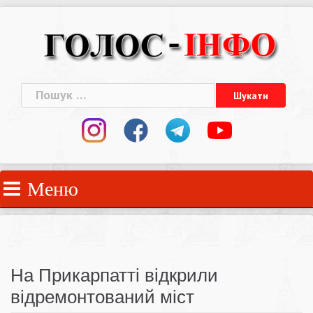
Skip
to
content
Пошук:
Меню
На Прикарпатті відкрили
відремонтований міст