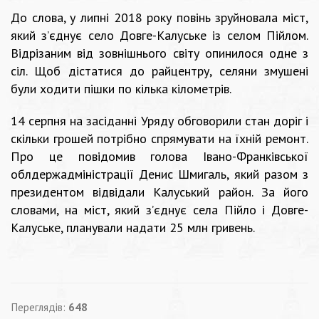
До слова, у липні 2018 року повінь зруйновала міст,
який з’єднує село Довге-Калуське із селом Пійлом.
Відрізаним від зовнішнього світу опинилося одне з
сіл. Щоб дістатися до райцентру, селяни змушені
були ходити пішки по кілька кілометрів.
14 серпня на засіданні Уряду обговорили стан доріг і
скільки грошей потрібно спрямувати на їхній ремонт.
Про це повідомив голова Івано-Франківської
облдержадміністрації Денис Шмигаль, який разом з
президентом відвідали Калуський район. За його
словами, на міст, який з’єднує села Пійло і Довге-
Калуське, планували надати 25 млн гривень.
Переглядів:
648