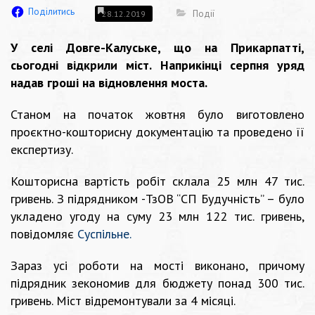
Поділитись
Події
28.12.2019
У селі Довге-Калуське, що на Прикарпатті,
сьогодні відкрили міст. Наприкінці серпня уряд
надав гроші на відновлення моста.
Станом на початок жовтня було виготовлено
проєктно-кошторисну документацію та проведено її
експертизу.
Кошторисна вартість робіт склала 25 млн 47 тис.
гривень. З підрядником -ТзОВ “СП Будучність” – було
укладено угоду на суму 23 млн 122 тис. гривень,
повідомляє
Суспільне.
Зараз усі роботи на мості виконано, причому
підрядник зекономив для бюджету понад 300 тис.
гривень. Міст відремонтували за 4 місяці.