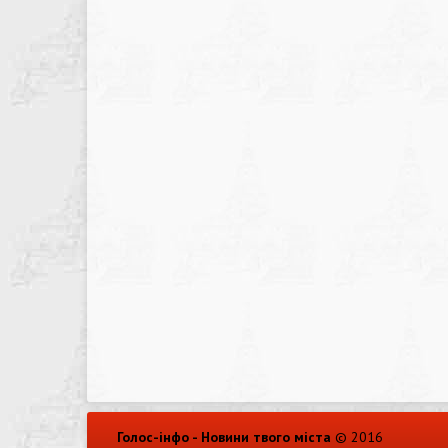
Голос-інфо - Новини твого міста
© 2016