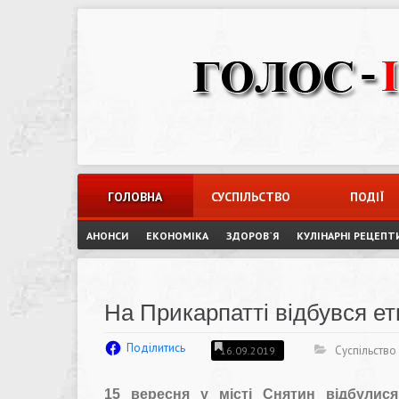
Skip
to
content
ГОЛОВНА
СУСПІЛЬСТВО
ПОДІЇ
АНОНСИ
ЕКОНОМІКА
ЗДОРОВ`Я
КУЛІНАРНІ РЕЦЕПТ
На Прикарпатті відбувся е
Поділитись
Суспільство
16.09.2019
15 вересня у місті Снятин відбулися