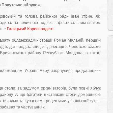
Покутське яблуко».
щовський та голова районної ради Іван Угрин, які
омади сіл із величною подією – фестивальним святом
пише
Галицький Кореспондент.
парату облдержадміністрації Роман Маланій, перший
дій, дві представницькі делегації з Ченстоховського
 Бричанського району Республіки Молдова, а також
 побажанням Україні миру звернулися представники
е столи, за задумом організаторів, були повні яблук
 району. А ще багатіли виставкові столи домашньою
нтичними та сучасними рецептами української кухні.
забавах та частуваннях.