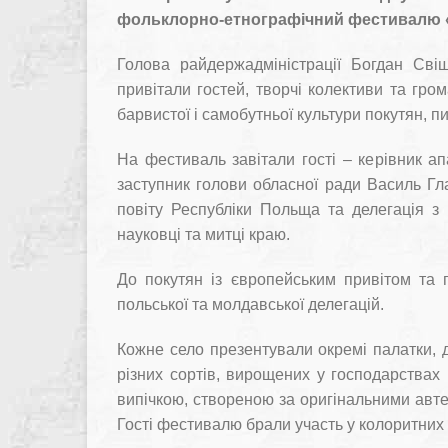
фольклорно-етнографічний фестивалю «
Голова райдержадміністрації Богдан Сві
привітали гостей, творчі колективи та гр
барвистої і самобутньої культури покутян, 
На фестиваль завітали гості – керівник а
заступник голови обласної ради Василь Гла
повіту Республіки Польща та делегація з
науковці та митці краю.
До покутян із європейським привітом та
польської та молдавської делегацій.
Кожне село презентували окремі палатки, д
різних сортів, вирощених у господарствах
випічкою, створеною за оригінальними авте
Гості фестивалю брали участь у колоритних 