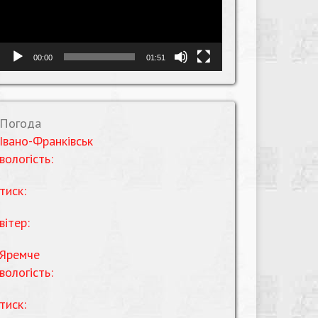
00:00
01:51
Погода
Івано-Франківськ
вологість:
тиск:
вітер:
Яремче
вологість:
тиск: