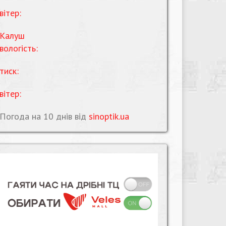
вітер:
Калуш
вологість:
тиск:
вітер:
Погода на 10 днів від
sinoptik.ua