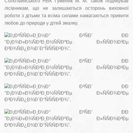
Солотвинського НВК Гуменяк М. М. також подякував
лісівникам, що не залишаються осторонь виховної
роботи з дітьми та всіма силами намагаються привити
любов до природи у дітей змалку.