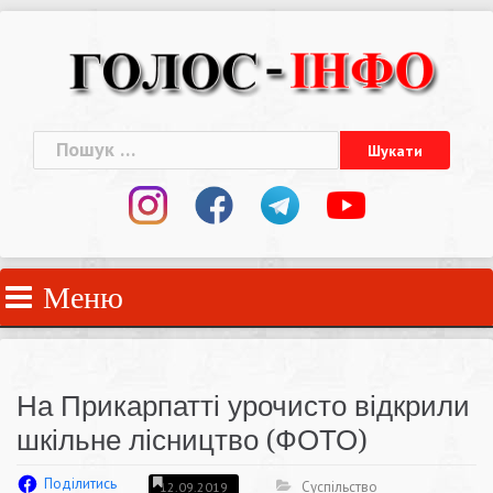
Skip
to
content
Пошук:
Меню
На Прикарпатті урочисто відкрили
шкільне лісництво (ФОТО)
Поділитись
Суспільство
12.09.2019