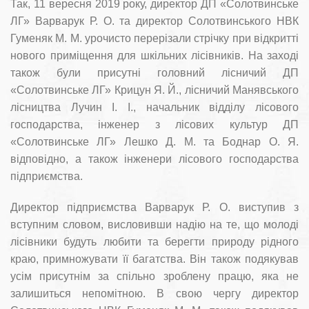
Так, 11 вересня 2019 року, директор ДП «Солотвинське
ЛГ» Варварук Р. О. та директор Солотвинського НВК
Гуменяк М. М. урочисто перерізали стрічку при відкритті
нового приміщення для шкільних лісівників. На заході
також були присутні головний лісничий ДП
«Солотвинське ЛГ» Крицун Я. Й., лісничий Манявського
лісництва Лучин І. І., начальник відділу лісового
господарства, інженер з лісових культур ДП
«Солотвинське ЛГ» Лешко Д. М. та Боднар О. Я.
відповідно, а також інженери лісового господарства
підприємства.
Директор підприємства Варварук Р. О. виступив з
вступним словом, висловивши надію на те, що молоді
лісівники будуть любити та берегти природу рідного
краю, примножувати її багатства. Він також подякував
усім присутнім за спільно зроблену працю, яка не
залишиться непомітною. В свою чергу директор