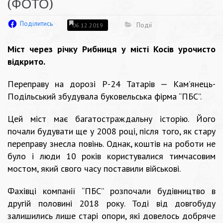
(ФОТО)
Поділитись
Події
06.12.2019
Міст через річку Рибниця у місті Косів урочисто
відкрито.
Переправу на дорозі Р-24 Татарів — Кам’янець-
Подільський збудувала буковельська фірма “ПБС”.
Цей міст має багатостраждальну історію. Його
почали будувати ще у 2008 році, після того, як стару
переправу знесла повінь. Однак, коштів на роботи не
було і люди 10 років користувалися тимчасовим
мостом, який свого часу поставили військові.
Фахівці компанії “ПБС” розпочали будівництво в
другій половині 2018 року. Тоді від довгобуду
залишились лише старі опори, які довелось добряче