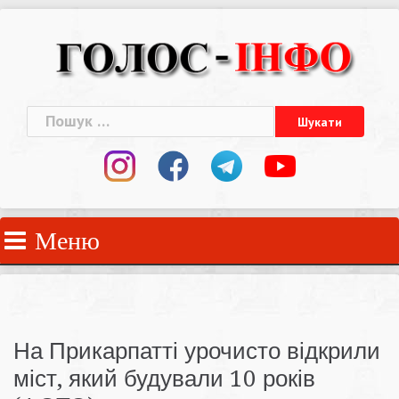
Skip
to
content
Пошук:
Меню
На Прикарпатті урочисто відкрили
міст, який будували 10 років