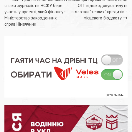
Навігація
спілки журналістів НСЖУ бере
ОТГ відшкодовуватимуть
записів
участь у проекті, який фінансує
відсотки “теплих” кредитів з
Міністерство закордонних
місцевого бюджету
справ Німеччини