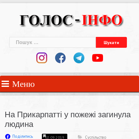
Skip
to
content
Пошук:
Меню
На Прикарпатті у пожежі загинула
людина
Поділитись
Суспільство
02.09.2019