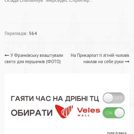
Осада спалахнув “Мерседес Спрінтер”.
Переглядів:
564
Навігація
У Франківську влаштували
На Прикарпатті літній чоловік
свято для першачків (ФОТО)
наклав на себе руки
записів