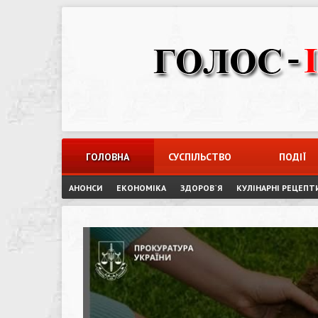
Skip
to
content
ГОЛОВНА
СУСПІЛЬСТВО
ПОДІЇ
АНОНСИ
ЕКОНОМІКА
ЗДОРОВ`Я
КУЛІНАРНІ РЕЦЕПТ