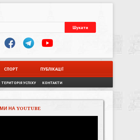
СПОРТ
ПУБЛІКАЦІЇ
ТЕРИТОРІЯ УСПІХУ
КОНТАКТИ
МИ НА YOUTUBE
Відеопрогравач