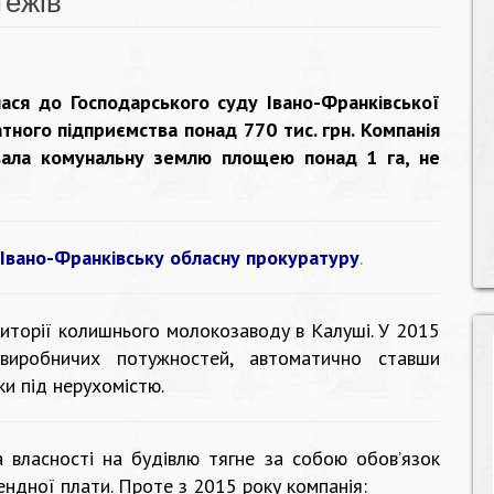
тежів
ася до Господарського суду Івано-Франківської
атного підприємства понад 770 тис. грн. Компанія
вала комунальну землю площею понад 1 га, не
Івано-Франківську обласну прокуратуру
.
риторії колишнього молокозаводу в Калуші. У 2015
 виробничих потужностей, автоматично ставши
и під нерухомістю.
а власності на будівлю тягне за собою обов’язок
ндної плати. Проте з 2015 року компанія: