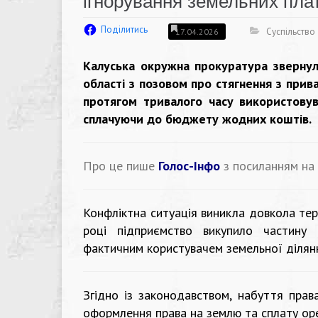
ігнорування земельних пла
Поділитись
Суспільство
17.04.2026
Калуська окружна прокуратура звернул
області з позовом про стягнення з прив
протягом тривалого часу використову
сплачуючи до бюджету жодних коштів.
Про це пише
Голос-Інфо
з посиланням на
Конфліктна ситуація виникла довкола те
році підприємство викупило частину
фактичним користувачем земельної ділянк
Згідно із законодавством, набуття прав
оформлення права на землю та сплату оре