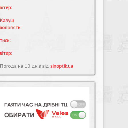
вітер:
Калуш
вологість:
тиск:
вітер:
Погода на 10 днів від
sinoptik.ua