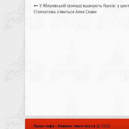
Навігація
У Яблунівській громаді вшанують Героїв: у цент
Стопчатова з’явиться Алея Слави
записів
Голос-інфо - Новини твого міста
© 2016