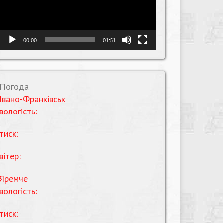
00:00
01:51
Погода
Івано-Франківськ
вологість:
тиск:
вітер:
Яремче
вологість:
тиск: