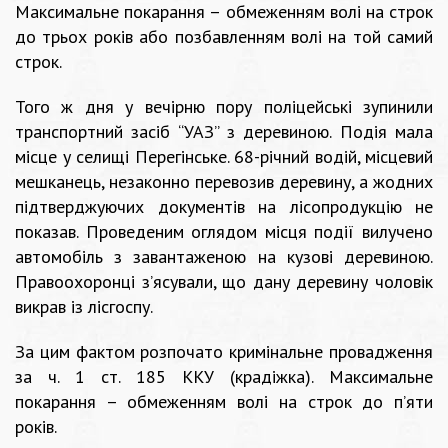
Максимальне покарання – обмеженням волі на строк
до трьох років або позбавленням волі на той самий
строк.
Того ж дня у вечірню пору поліцейські зупинили
транспортний засіб “УАЗ” з деревиною. Подія мала
місце у селищі Перегінське. 68-річний водій, місцевий
мешканець, незаконно перевозив деревину, а жодних
підтверджуючих документів на лісопродукцію не
показав. Проведеним оглядом місця події вилучено
автомобіль з завантаженою на кузові деревиною.
Правоохоронці з’ясували, що дану деревину чоловік
викрав із лісгоспу.
За цим фактом розпочато кримінальне провадження
за ч. 1 ст. 185 ККУ (крадіжка). Максимальне
покарання – обмеженням волі на строк до п’яти
років.