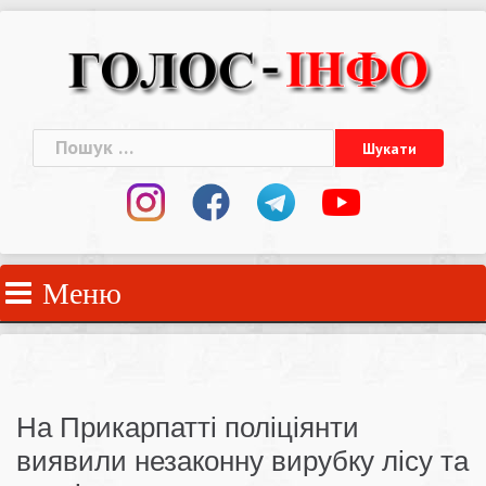
Skip
to
content
Пошук:
Меню
На Прикарпатті поліціянти
виявили незаконну вирубку лісу та