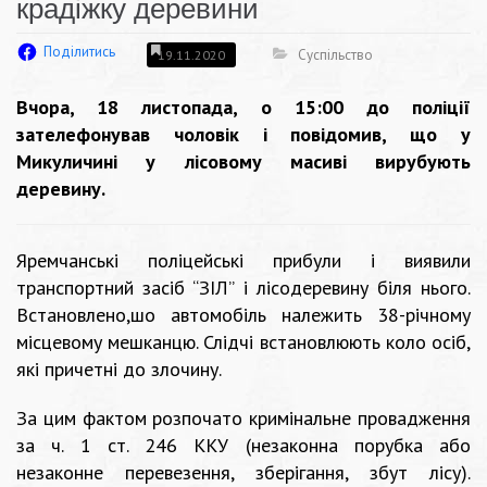
крадіжку деревини
Поділитись
Суспільство
19.11.2020
Вчора, 18 листопада, о 15:00 до поліції
зателефонував чоловік і повідомив, що у
Микуличині у лісовому масиві вирубують
деревину.
Яремчанські поліцейські прибули і виявили
транспортний засіб “ЗІЛ” і лісодеревину біля нього.
Встановлено,шо автомобіль належить 38-річному
місцевому мешканцю. Слідчі встановлюють коло осіб,
які причетні до злочину.
За цим фактом розпочато кримінальне провадження
за ч. 1 ст. 246 ККУ (незаконна порубка або
незаконне перевезення, зберігання, збут лісу).