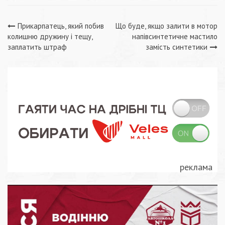
Навігація
Прикарпатець, який побив
Що буде, якщо залити в мотор
колишню дружину і тещу,
напівсинтетичне мастило
записів
заплатить штраф
замість синтетики