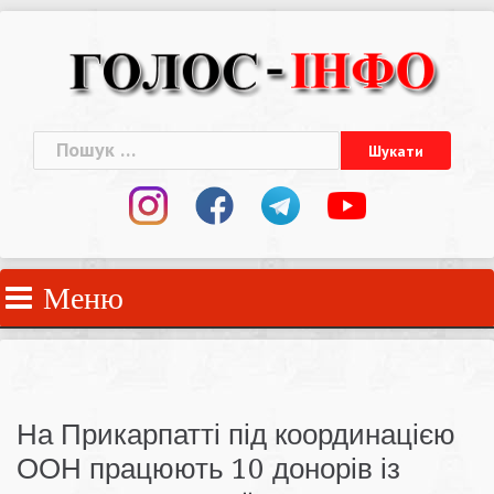
Skip
to
content
Пошук:
Меню
На Прикарпатті під координацією
ООН працюють 10 донорів із