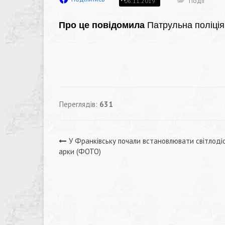
Події
06.11.2019
Про це повідомила
Патрульна поліція
Переглядів:
631
Навігація
У Франківську почали встановлювати світлоді
арки (ФОТО)
записів