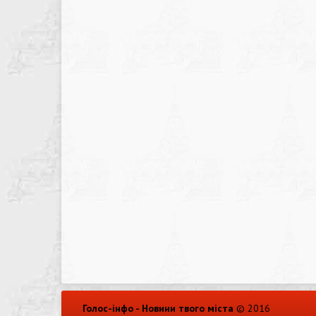
Голос-інфо - Новини твого міста
© 2016