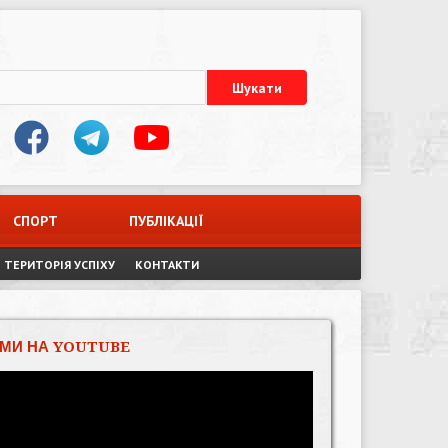
СПОРТ
ПУБЛІКАЦІЇ
ТЕРИТОРІЯ УСПІХУ
КОНТАКТИ
МИ НА YOUTUBE
Відеопрогравач