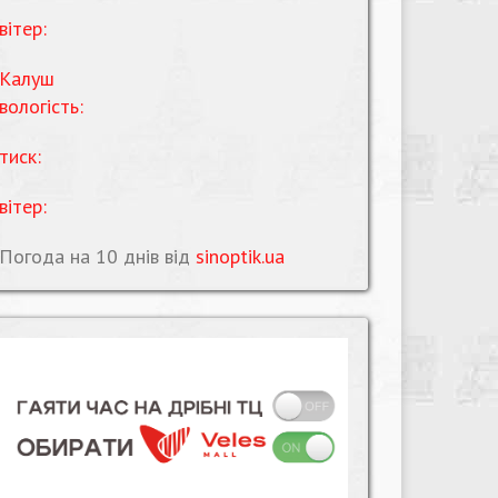
вітер:
Калуш
вологість:
тиск:
вітер:
Погода на 10 днів від
sinoptik.ua