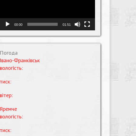
00:00
01:51
Погода
Івано-Франківськ
вологість:
тиск:
вітер:
Яремче
вологість:
тиск: