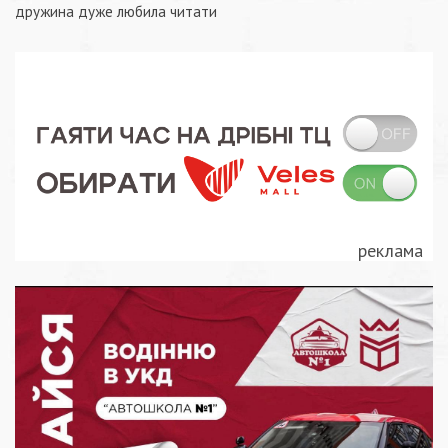
записів
дружина дуже любила читати