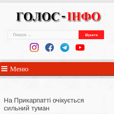
Skip
to
content
Пошук:
Меню
На Прикарпатті очікується
сильний туман