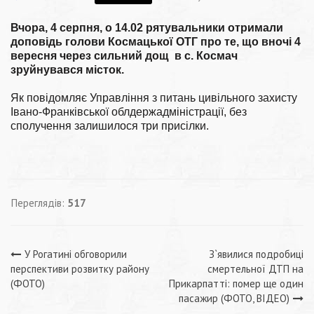
Вчора, 4 серпня, о 14.02 рятувальники отримали
доповідь голови Космацької ОТГ про те, що вночі 4
вересня через сильний дощ в с. Космач
зруйнувався місток.
Як повідомляє Управління з питань цивільного захисту
Івано-Франківської облдержадміністрації, без
сполучення залишилося три присілки.
Переглядів:
517
Навігація
У Рогатині обговорили
З`явилися подробиці
перспективи розвитку району
смертельної ДТП на
записів
(ФОТО)
Прикарпатті: помер ще один
пасажир (ФОТО, ВІДЕО)