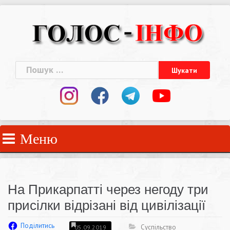
Skip
to
content
Пошук:
Меню
На Прикарпатті через негоду три
присілки відрізані від цивілізації
Поділитись
Суспільство
05.09.2019