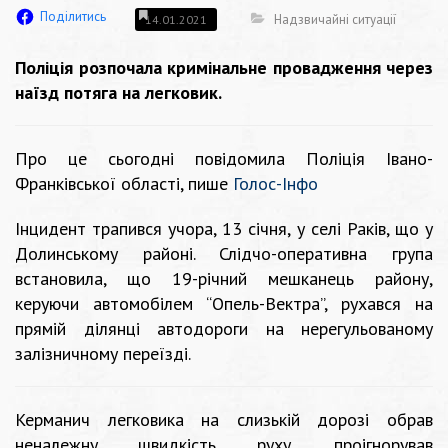
Поділитись
Надзвичайні ситуації
14.01.2021
Поліція розпочала кримінальне провадження через
наїзд потяга на легковик.
Про це сьогодні повідомила Поліція Івано-
Франківської області, пише
Голос-Інфо
Інцидент трапився учора, 13 січня, у селі Раків, що у
Долинському районі. Слідчо-оперативна група
встановила, що 19-річний мешканець району,
керуючи автомобілем “Опель-Вектра”, рухався на
прямій ділянці автодороги на нерегульованому
залізничному переїзді.
Керманич легковика на слизькій дорозі обрав
неналежну швидкість руху, проігнорував