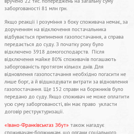
вручено 22 тис. попереджень на загальну суму
заборгованості 81 млн грн.
Якщо реакції і розуміння з боку споживача немає, за
дорученням на відключення постачальника
відбувається припинення газопостачання, а справа
передається до суду. З початку року було
відключено 3918 домогосподарств. Після
відключення майже 80% споживачів погашають
заборгованість протягом кількох днів. Для
відновлення газопостачання необхідно погасити не
лише борг, а й відшкодувати витрати за відновлення
газопостачання. Ще 152 справи на боржників було
передано до суду. Якщо споживач не може оплатити
усю суму заборгованості, він має право укласти
договір реструктуризації.
«Івано-Франківськгаз Збут»
також нагадує
споживачам-боржникам, що органи соціального