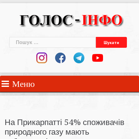
Skip
to
content
Пошук:
Меню
На Прикарпатті 54% споживачів
природного газу мають