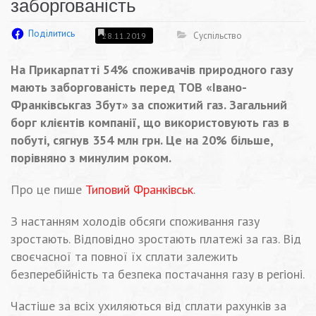
заборгованість
Поділитись
Суспільство
28.11.2019
На Прикарпатті 54% споживачів природного газу
мають заборгованість перед ТОВ «Івано-
Франківськгаз Збут» за спожитий газ. Загальний
борг клієнтів компанії, що використовують газ в
побуті, сягнув 354 млн грн. Це на 20% більше,
порівняно з минулим роком.
Про це пише
Типовий Франківськ
.
З настанням холодів обсяги споживання газу
зростають. Відповідно зростають платежі за газ. Від
своєчасної та повної їх сплати залежить
безперебійність та безпека постачання газу в регіоні.
Частіше за всіх ухиляються від сплати рахунків за