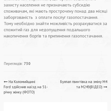
захисту населення не призначають субсидію
споживачам, які мають прострочену понад два місяці
заборгованість з оплати послуг газопостачання.
Тому необхідно знайти можливість розрахуватися за
спожитий газ для недопущення подальшого
накопичення боргів та припинення газопостачання.
Переглядів:
730
Навігація
На Коломийщині
Булпап гвинтівка на зміну M4
Ford здійснив наїзд на 51-
та M249(ВІДЕО)
записів
річну жінку (ФОТО)