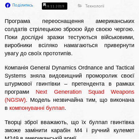
Поділитись
Технології
28.11.2019
Програма переоснащення американських
солдатів стрілецькою зброєю йде своєю чергою.
Поки дослідні зразки тестуються військовими,
виробники всіляко намагаються привернути
увагу до своїх прототипів.
Компанія General Dynamics Ordnance and Tactical
Systems зняла видовищний проморолик своєї
штурмової гвинтівки – претендента в рамках
програми
Next Generation Squad Weapons
(NGSW)
.
Модель незвичайна тим, що виконана
в
компонуванні булпап
.
Творці зброї вважають, що їх булпап гвинтівка
зможе замінити карабін M4 і ручний кулемет
M249 в американській армії.