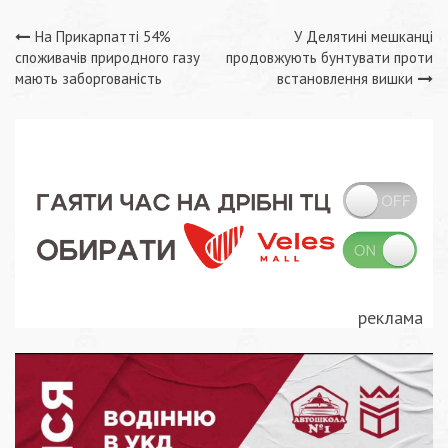
Навігація
На Прикарпатті 54%
У Делятині мешканці
споживачів природного газу
продовжують бунтувати проти
записів
мають заборгованість
встановлення вишки