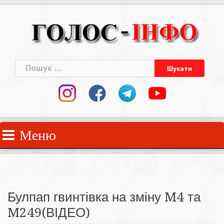
Skip
to
content
Пошук:
Меню
Булпап гвинтівка на зміну M4 та
M249(ВІДЕО)