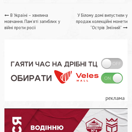
Навігація
В Україні – хвилина
У Білому домі випустили у
мовчання. Пам’яті загиблих у
продаж колекційні монети
записів
війні проти росії
“Острів Зміїний”