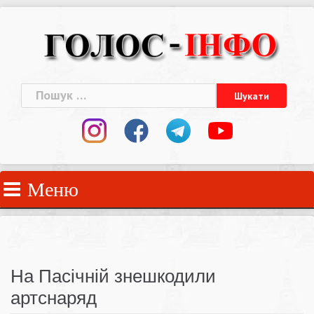
Skip
to
content
Пошук:
Меню
На Пасічній знешкодили
артснаряд