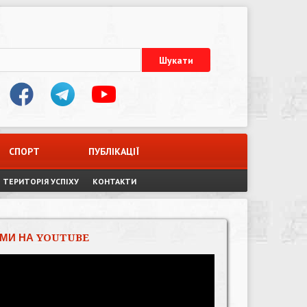
СПОРТ
ПУБЛІКАЦІЇ
ТЕРИТОРІЯ УСПІХУ
КОНТАКТИ
МИ НА YOUTUBE
Відеопрогравач