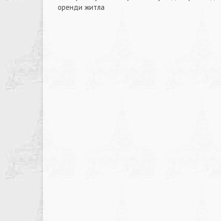
Навігація
оренди житла
записів