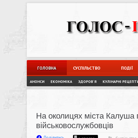
Skip
to
content
ГОЛОВНА
СУСПІЛЬСТВО
ПОДІЇ
АНОНСИ
ЕКОНОМІКА
ЗДОРОВ`Я
КУЛІНАРНІ РЕЦЕПТ
На околицях міста Калуша
військовослужбовців
Поділитись