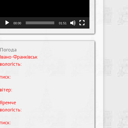
00:00
01:51
Погода
Івано-Франківськ
вологість:
тиск:
вітер:
Яремче
вологість:
тиск: