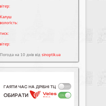
вітер:
Калуш
вологість:
тиск:
вітер:
Погода на 10 днів від
sinoptik.ua