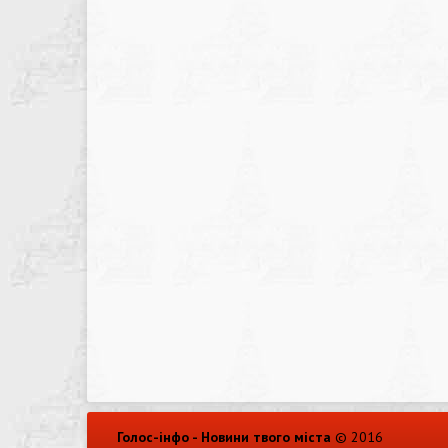
Голос-інфо - Новини твого міста
© 2016