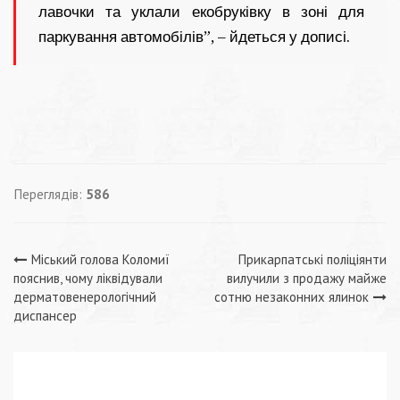
лавочки та уклали екобруківку в зоні для
паркування автомобілів”, – йдеться у дописі.
Переглядів:
586
Навігація
Міський голова Коломиї
Прикарпатські поліціянти
пояснив, чому ліквідували
вилучили з продажу майже
записів
дерматовенерологічний
сотню незаконних ялинок
диспансер