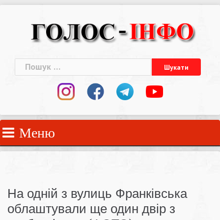
Skip
to
content
Пошук:
Меню
На одній з вулиць Франківська
облаштували ще один двір з