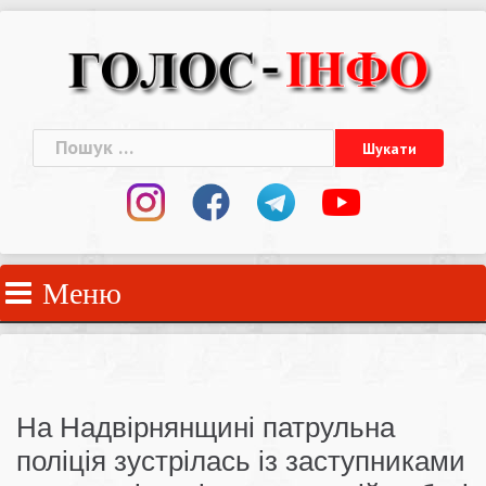
Skip
to
content
Пошук:
Меню
На Надвірнянщині патрульна
поліція зустрілась із заступниками