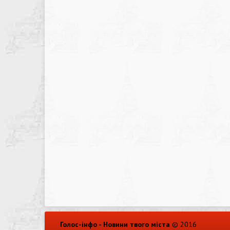
Голос-інфо - Новини твого міста
© 2016