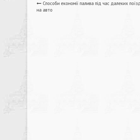
Навігація
Способи економії палива під час далеких поїз
на авто
записів