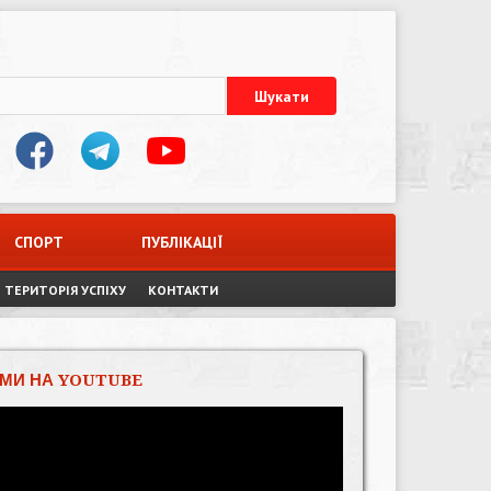
СПОРТ
ПУБЛІКАЦІЇ
ТЕРИТОРІЯ УСПІХУ
КОНТАКТИ
МИ НА YOUTUBE
Відеопрогравач