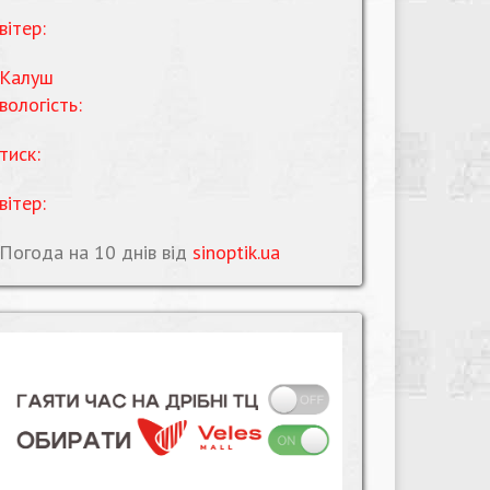
вітер:
Калуш
вологість:
тиск:
вітер:
Погода на 10 днів від
sinoptik.ua