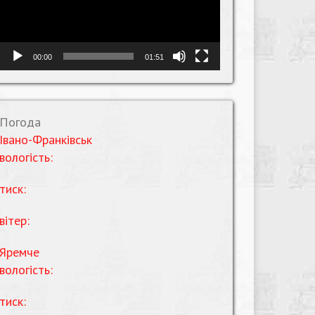
00:00
01:51
Погода
Івано-Франківськ
вологість:
тиск:
вітер:
Яремче
вологість:
тиск: