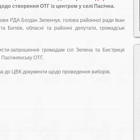
одо створення ОТГ із центром у селі Пасічна.
лови РДА Богдан Зеленчук, голова районної ради Іван
 та Битків, обласні та районні депутати, громадські
листи-запрошення громадам сіл Зелена та Бистриця
 Пасічнянську ОТГ.
а до ЦВК документи щодо проведення виборів.