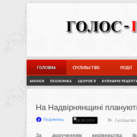
Skip
to
content
ГОЛОВНА
СУСПІЛЬСТВО
ПОДІЇ
АНОНСИ
ЕКОНОМІКА
ЗДОРОВ`Я
КУЛІНАРНІ РЕЦЕПТ
На Надвірнянщині плануют
Поділитись
Суспільство
18.09.2019
За дорученням керівництва 