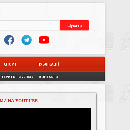
СПОРТ
ПУБЛІКАЦІЇ
ТЕРИТОРІЯ УСПІХУ
КОНТАКТИ
МИ НА YOUTUBE
Відеопрогравач