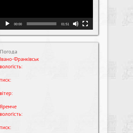
00:00
01:51
Погода
Івано-Франківськ
вологість:
тиск:
вітер:
Яремче
вологість:
тиск: