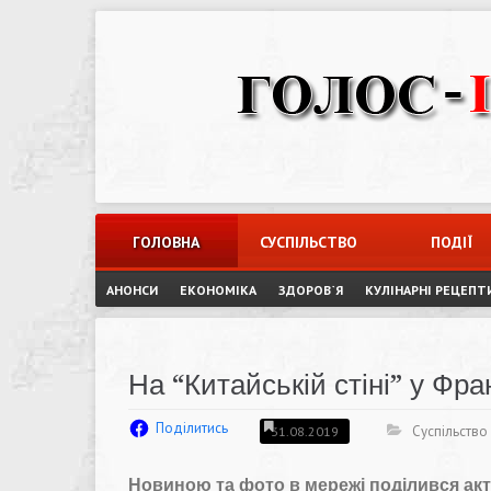
Skip
to
content
ГОЛОВНА
СУСПІЛЬСТВО
ПОДІЇ
АНОНСИ
ЕКОНОМІКА
ЗДОРОВ`Я
КУЛІНАРНІ РЕЦЕПТ
На “Китайській стіні” у Фр
Поділитись
Суспільство
31.08.2019
Новиною та фото в мережі поділився ак