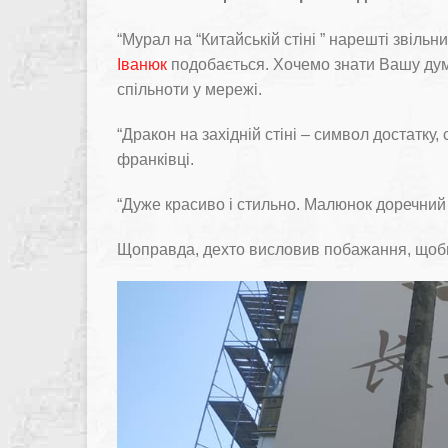
“Мурал на “Китайській стіні ” нарешті звіл
Іванюк
подобається. Хочемо знати Вашу думку
спільноти у мережі.
“Дракон на західній стіні – символ достатку,
франківці.
“Дуже красиво і стильно. Малюнок доречний
Щоправда, дехто висловив побажання, щоби