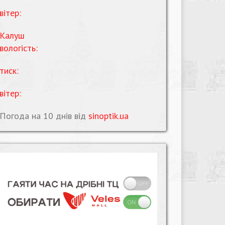
вітер:
Калуш
вологість:
тиск:
вітер:
Погода на 10 днів від
sinoptik.ua