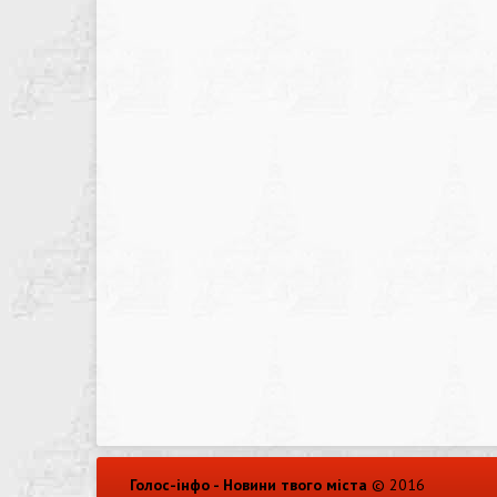
Голос-інфо - Новини твого міста
© 2016