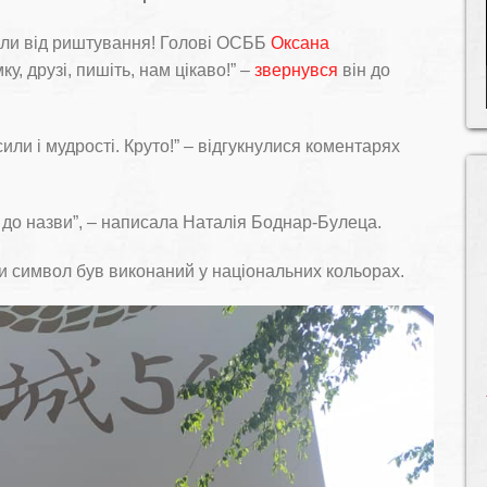
ьнили від риштування! Голові ОСББ
Оксана
, друзі, пишіть, нам цікаво!” –
звернувся
він до
 сили і мудрості. Круто!” – відгукнулися коментарях
 до назви”, – написала Наталія Боднар-Булеца.
 символ був виконаний у національних кольорах.