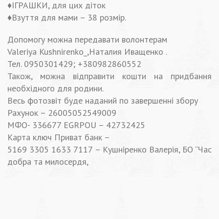
♦️ІГРАШКИ, для цих діток
♦️Взуття для мами – 38 розмір.
Допомогу можна передавати волонтерам
Valeriya Kushnirenko_,Наталия Иващенко .
Тел. 0950301429; +380982860552
Також, можна відправити кошти на придбання
необхідного для родини.
Весь фотозвіт буде наданий по завершенні збору
Рахунок – 26005052549009
МФО- 336677 EGRPOU – 42732425
Карта ключ Приват банк –
5169 3305 1633 7117 – Кушніренко Валерія, БО “Час
добра та милосердя,