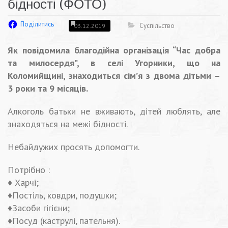
бідності (ФОТО)
Поділитись
Суспільство
03.12.2019
Як повідомила благодійна організація “Час добра
та милосердя”, в селі Угорники, що на
Коломийщині, знаходиться сім’я з двома дітьми –
3 роки та 9 місяців.
Алкоголь батьки не вживають, дітей люблять, але
знаходяться на межі бідності.
Небайдужих просять допомогти.
Потрібно :
♦️ Харчі;
♦️Постіль, ковдри, подушки;
♦️Засоби гігієни;
♦️Посуд (каструлі, пательня).