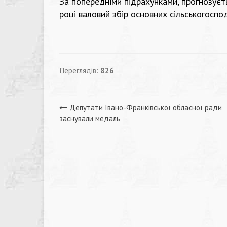
За попередніми підрахунками, прогнозує
році валовий збір основних сільськогоспо
Переглядів:
826
Навігація
Депутати Івано-Франківської обласної ради
заснували медаль
записів