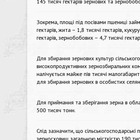
145 тисяч гектарів зернових та зернобобо
Зокрема, площі під посівами пшениці займ
гектарів, жита – 1,8 тисячі гектарів, кукуру
гектарів, зернобобових – 4,7 тисячі гектар
Для збирання зернових культур сільськог
високопродуктивних зернозбиральних комб
налічується майже пів тисячі малогабарит
для збирання зернових в особистих селян
Для приймання та зберігання зерна в обла
500 тисяч тонн.
Слід зазначити, що сільськогосподарські
зерносховищ загальною місткістю 190 тис