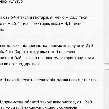
вих культур.
ають 54,4 тисячі гектарів, ячменю – 23,5 тисячі
дзи – 55,4 тисячі гектарів, вівса – 4,1 тисячі
ів.
осподарські підприємства планують залучити 250
айнів. Окрім того, у власності населення
них комбайнів, які в основному використовуються
ських господарствах.
сті наявні десять елеваторів загальною місткістю
 підприємства області також використовують 240
яч тонн і 60 зерносушильних комплексів.