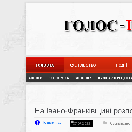
Skip
to
content
ГОЛОВНА
СУСПІЛЬСТВО
ПОДІЇ
АНОНСИ
ЕКОНОМІКА
ЗДОРОВ`Я
КУЛІНАРНІ РЕЦЕПТ
На Івано-Франківщині розп
Поділитись
Суспільство
07.07.2022