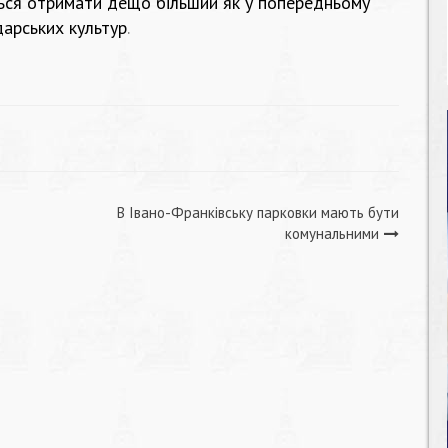
ться отримати дещо більший як у попередньому
дарських культур
.
В Івано-Франківську парковки мають бути
комунальними