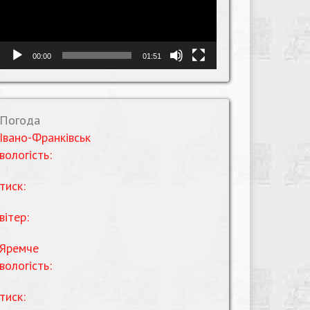
00:00
01:51
Погода
Івано-Франківськ
вологість:
тиск:
вітер:
Яремче
вологість:
тиск: