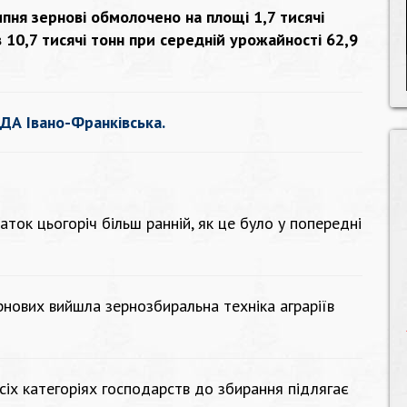
пня зернові обмолочено на площі 1,7 тисячі
в 10,7 тисячі тонн при середній урожайності 62,9
ДА Івано-Франківська.
аток цьогоріч більш ранній, як це було у попередні
нових вийшла зернозбиральна техніка аграріїв
всіх категоріях господарств до збирання підлягає