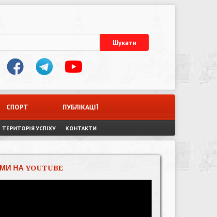
СПОРТ
ПУБЛІКАЦІЇ
ТЕРИТОРІЯ УСПІХУ
КОНТАКТИ
МИ НА YOUTUBE
Відеопрогравач