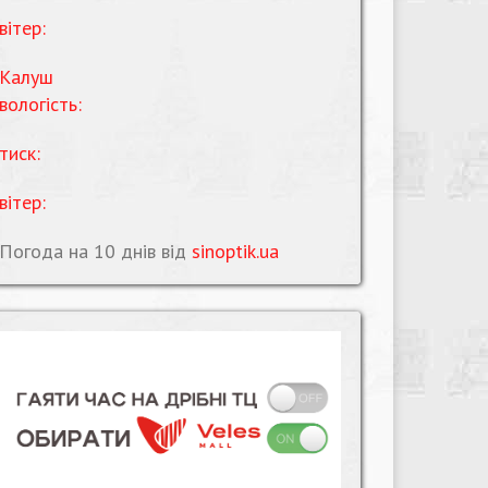
вітер:
Калуш
вологість:
тиск:
вітер:
Погода на 10 днів від
sinoptik.ua