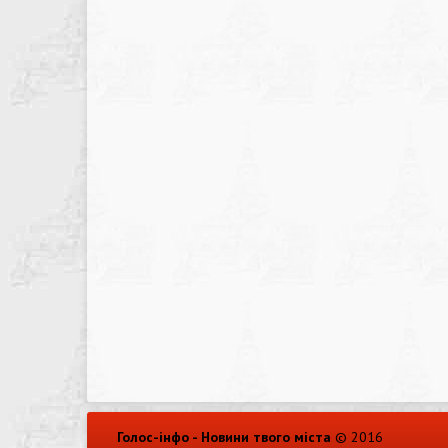
Голос-інфо - Новини твого міста
© 2016