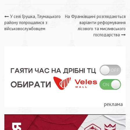
Навігація
У селі Грушка, Тлумацького
На Франківщині розглядаються
району попрощалися з
варіанти реформування
записів
військовослужбовцем
лісового та мисливського
господарства