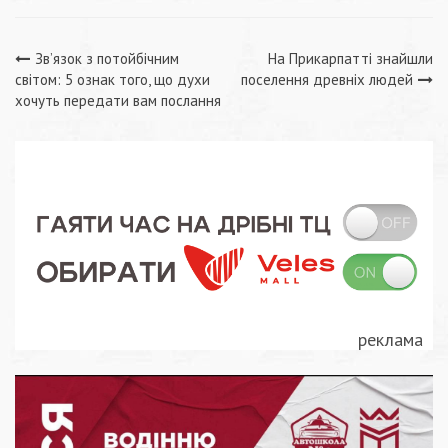
Навігація
Зв’язок з потойбічним
На Прикарпатті знайшли
світом: 5 ознак того, що духи
поселення древніх людей
записів
хочуть передати вам послання