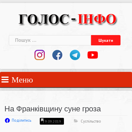
Skip
to
content
Пошук:
Меню
На Франківщину суне гроза
Поділитись
Суспільство
29.09.2019