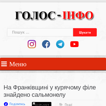
Skip
to
content
Пошук:
Меню
На Франківщині у курячому філе
знайдено сальмонелу
Поділитись
Події
30.09.2019