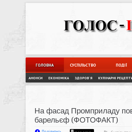
Skip
to
content
ГОЛОВНА
СУСПІЛЬСТВО
ПОДІЇ
АНОНСИ
ЕКОНОМІКА
ЗДОРОВ`Я
КУЛІНАРНІ РЕЦЕПТ
На фасад Промприладу по
барельєф (ФОТОФАКТ)
Поділитись