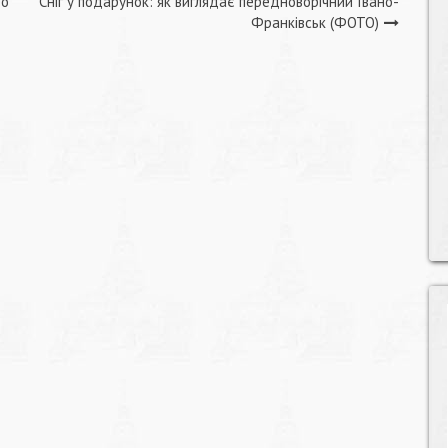
ро
Сніг у подарунок: як виглядає передноворічний Івано-
Франківськ (ФОТО)