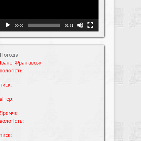
00:00
01:51
Погода
Івано-Франківськ
вологість:
тиск:
вітер:
Яремче
вологість:
тиск: