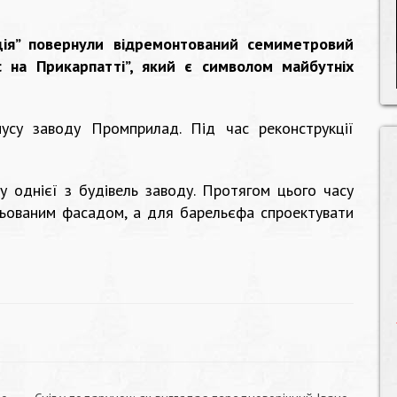
ція” повернули відремонтований семиметровий
с на Прикарпатті”, який є символом майбутніх
усу заводу Промприлад. Під час реконструкції
у однієї з будівель заводу. Протягом цього часу
ьованим фасадом, а для барельєфа спроектувати