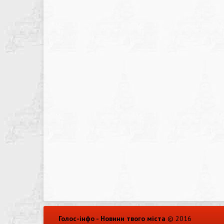
Голос-інфо - Новини твого міста
© 2016