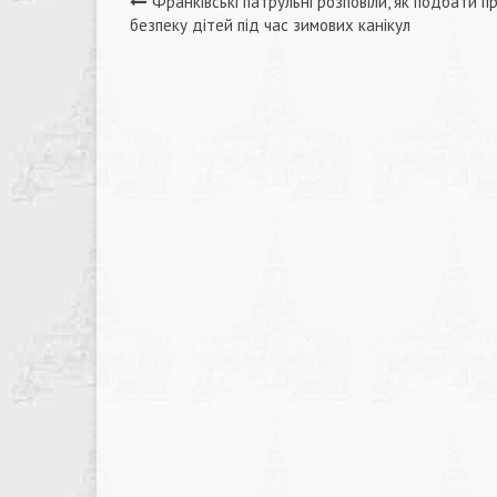
Навігація
Франківські патрульні розповіли, як подбати п
безпеку дітей під час зимових канікул
записів