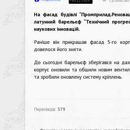
Суспільство
30.12.2019
На фасад будівлі “Промприлад.Ренова
латунний барельєф “Технічний прогре
наукових інновацій.
Раніше він прикрашав фасад 5-го корп
довелося його зняти.
До сьогодні барельєф зберігався на дах
корпус оновили та обшили новим вентил
та зробили оновлену систему кріплень.
Переглядів:
579