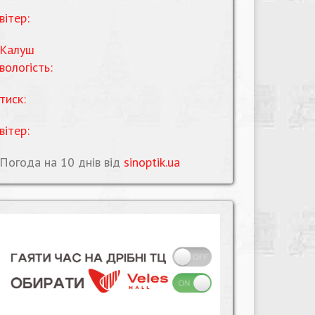
вітер:
Калуш
вологість:
тиск:
вітер:
Погода на 10 днів від
sinoptik.ua