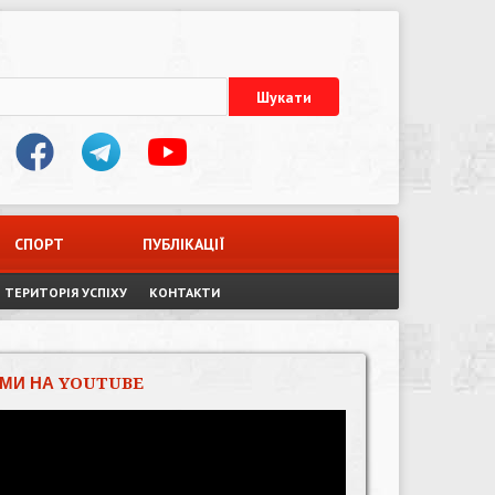
СПОРТ
ПУБЛІКАЦІЇ
ТЕРИТОРІЯ УСПІХУ
КОНТАКТИ
МИ НА YOUTUBE
Відеопрогравач