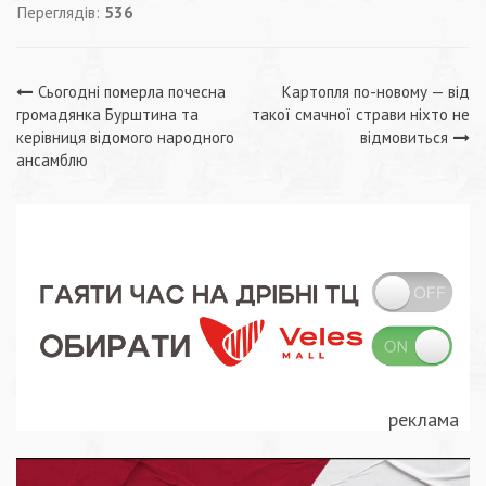
Переглядів:
536
Навігація
Сьогодні померла почесна
Картопля по-новому — від
громадянка Бурштина та
такої смачної страви ніхто не
записів
керівниця відомого народного
відмовиться
ансамблю