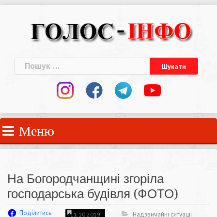
Skip
to
content
Пошук:
Меню
На Богородчанщині згоріла
господарська будівля (ФОТО)
Поділитись
Надзвичайні ситуації
11.10.2019