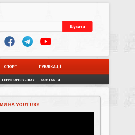
СПОРТ
ПУБЛІКАЦІЇ
ТЕРИТОРІЯ УСПІХУ
КОНТАКТИ
МИ НА YOUTUBE
Відеопрогравач