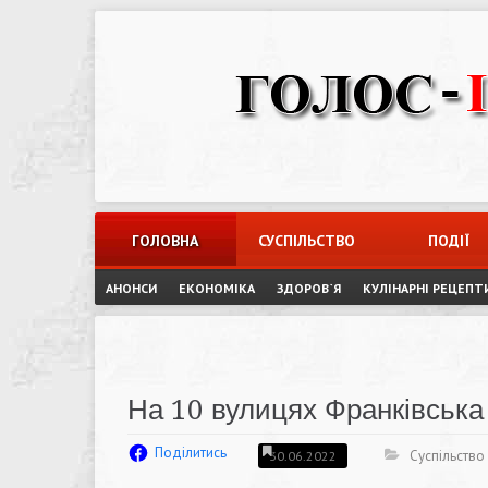
Skip
to
content
ГОЛОВНА
СУСПІЛЬСТВО
ПОДІЇ
АНОНСИ
ЕКОНОМІКА
ЗДОРОВ`Я
КУЛІНАРНІ РЕЦЕПТ
На 10 вулицях Франківська
Поділитись
Суспільство
30.06.2022