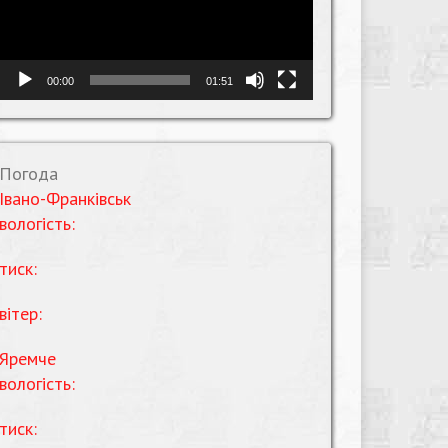
00:00
01:51
Погода
Івано-Франківськ
вологість:
тиск:
вітер:
Яремче
вологість:
тиск: