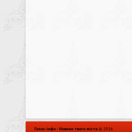
Голос-інфо - Новини твого міста
© 2016