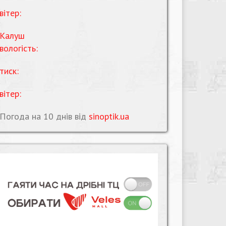
вітер:
Калуш
вологість:
тиск:
вітер:
Погода на 10 днів від
sinoptik.ua