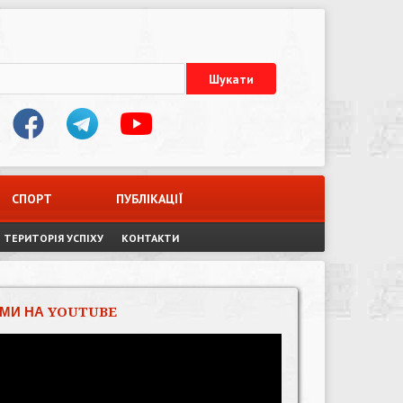
СПОРТ
ПУБЛІКАЦІЇ
ТЕРИТОРІЯ УСПІХУ
КОНТАКТИ
МИ НА YOUTUBE
Відеопрогравач