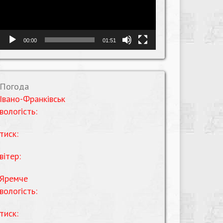
00:00
01:51
Погода
Івано-Франківськ
вологість:
тиск:
вітер:
Яремче
вологість:
тиск: