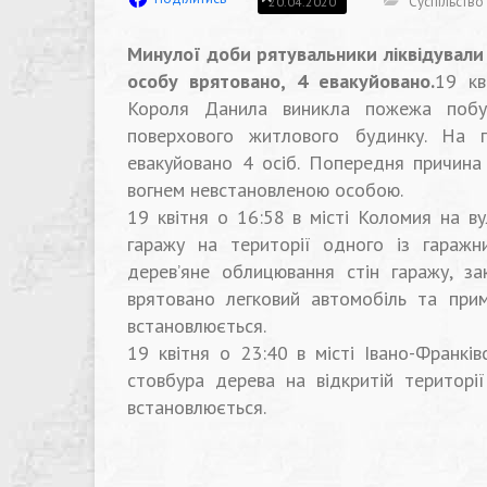
Суспільство
20.04.2020
Минулої доби рятувальники ліквідували 
особу врятовано, 4 евакуйовано.
19 кв
Короля Данила виникла пожежа побут
поверхового житлового будинку. На п
евакуйовано 4 осіб. Попередня причин
вогнем невстановленою особою.
19 квітня о 16:58 в місті Коломия на в
гаражу на території одного із гаражн
дерев’яне облицювання стін гаражу, з
врятовано легковий автомобіль та при
встановлюється.
19 квітня о 23:40 в місті Івано-Франкі
стовбура дерева на відкритій територі
встановлюється.