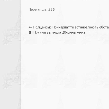
Переглядів:
555
Навігація
Поліцейські Прикарпаття встановлюють обст
ДТП, у якій загинула 20-річна жінка
записів