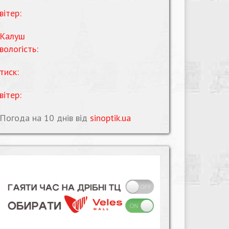
вітер:
Калуш
вологість:
тиск:
вітер:
Погода на 10 днів від
sinoptik.ua