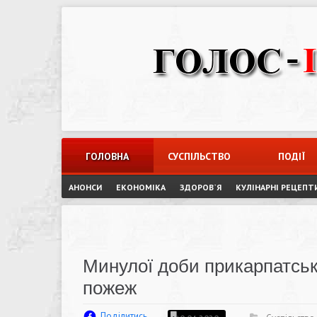
Skip
to
content
ГОЛОВНА
СУСПІЛЬСТВО
ПОДІЇ
АНОНСИ
ЕКОНОМІКА
ЗДОРОВ`Я
КУЛІНАРНІ РЕЦЕПТ
Минулої доби прикарпатськ
пожеж
Поділитись