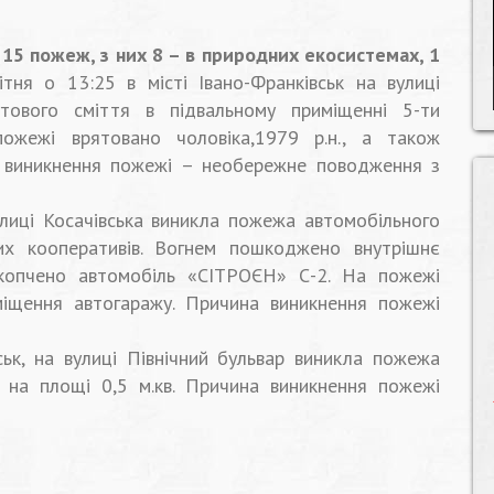
15 пожеж, з них 8 – в природних екосистемах, 1
ітня о 13:25 в місті Івано-Франківськ на вулиці
ового сміття в підвальному приміщенні 5-ти
ожежі врятовано чоловіка,1979 р.н., а також
а виникнення пожежі – необережне поводження з
улиці Косачівська виникла пожежа автомобільного
их кооперативів. Вогнем пошкоджено внутрішнє
акопчено автомобіль «СІТРОЄН» С-2. На пожежі
міщення автогаражу. Причина виникнення пожежі
вськ, на вулиці Північний бульвар виникла пожежа
ї на площі 0,5 м.кв. Причина виникнення пожежі