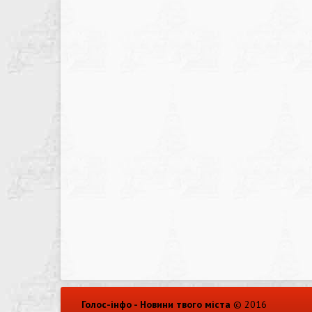
Голос-інфо - Новини твого міста
© 2016