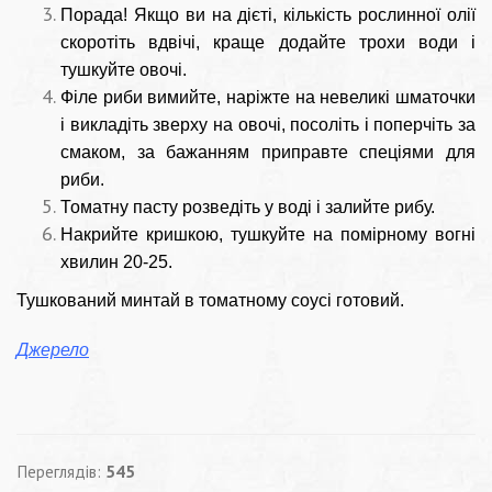
Порада! Якщо ви на дієті, кількість рослинної олії
скоротіть вдвічі, краще додайте трохи води і
тушкуйте овочі.
Філе риби вимийте, наріжте на невеликі шматочки
і викладіть зверху на овочі, посоліть і поперчіть за
смаком, за бажанням приправте спеціями для
риби.
Томатну пасту розведіть у воді і залийте рибу.
Накрийте кришкою, тушкуйте на помірному вогні
хвилин 20-25.
Тушкований минтай в томатному соусі готовий.
Джерело
Переглядів:
545