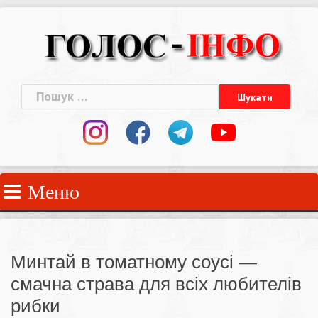
Skip
to
content
Пошук:
Меню
Минтай в томатному соусі —
смачна страва для всіх любителів
рибки