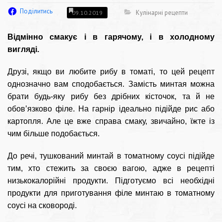
Поділитись
Кулінарні рецепти
09.10.2019
Відмінно смакує і в гарячому, і в холодному
вигляді.
Друзі, якщо ви любите рибу в томаті, то цей рецепт
однозначно вам сподобається. Замість минтая можна
брати будь-яку рибу без дрібних кісточок, та й не
обов’язково філе. На гарнір ідеально підійде рис або
картопля. Але це вже справа смаку, звичайно, їжте із
чим більше подобається.
До речі, тушкований минтай в томатному соусі підійде
тим, хто стежить за своєю вагою, адже в рецепті
низькокалорійні продукти. Підготуємо всі необхідні
продукти для приготування філе минтаю в томатному
соусі на сковороді.