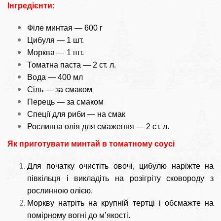
Інгредієнти:
Філе минтая — 600 г
Цибуля — 1 шт.
Морква — 1 шт.
Томатна паста — 2 ст. л.
Вода — 400 мл
Сіль — за смаком
Перець — за смаком
Спеції для риби — на смак
Рослинна олія для смаження — 2 ст. л.
Як приготувати минтай в томатному соусі
Для початку очистіть овочі, цибулю наріжте на
півкільця і викладіть на розігріту сковороду з
рослинною олією.
Моркву натріть на крупній тертці і обсмажте на
помірному вогні до м’якості.